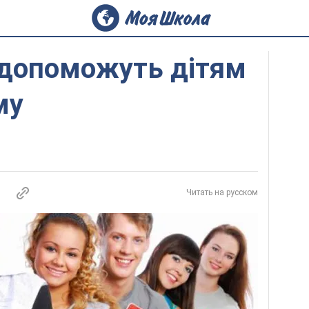
 допоможуть дітям
му
Читать на русском