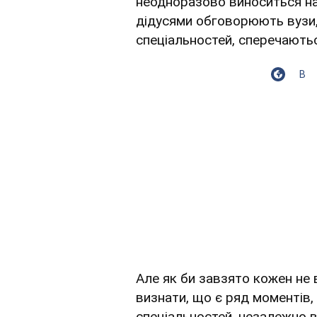
неодноразово виноситься на 
дідусями обговорюють вузи,
спеціальностей, сперечають
В
Але як би завзято кожен не 
визнати, що є ряд моментів,
спеціальностей, незалежно в