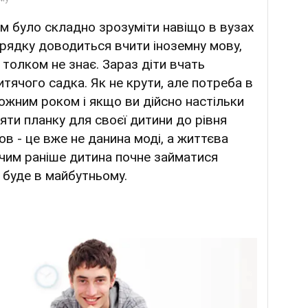
м було складно зрозуміти навіщо в вузах
орядку доводиться вчити іноземну мову,
 толком не знає. Зараз діти вчать
итячого садка. Як не крути, але потреба в
ожним роком і якщо ви дійсно настільки
няти планку для своєї дитини до рівня
ов - це вже не данина моді, а життєва
 чим раніше дитина почне займатися
 буде в майбутньому.