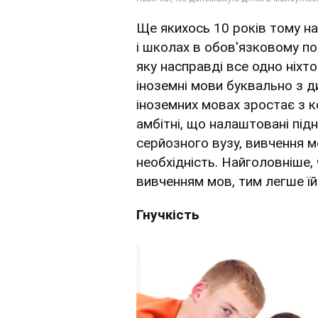
Ще якихось 10 років тому на
і школах в обов'язковому п
яку насправді все одно ніхто
іноземні мови буквально з д
іноземних мовах зростає з к
амбітні, що налаштовані під
серйозного вузу, вивчення м
необхідність. Найголовніше,
вивченням мов, тим легше їй
Гнучкість