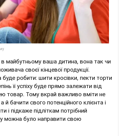
я в майбутньому ваша дитина, вона так чи
оживача своєї кінцевої продукції.
 буде робити: шити кросівки, пекти торти
пінь її успіху буде прямо залежати від
ею товар. Тому вкрай важливо вміти не
 а й бачити свого потенційного клієнта і
ти і підкаже підліткам потрібний
яку можна було направити свою