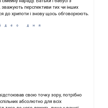
сімейну нараду. Батьки і бабусі з
 зважують перспективи тих чи інших
ся до хрипоти і знову щось обговорюють.
ідео дня
відстоював свою точку зору, потрібно
 спільних абсолютно для всіх
ід того до чого лежить душа у вашої