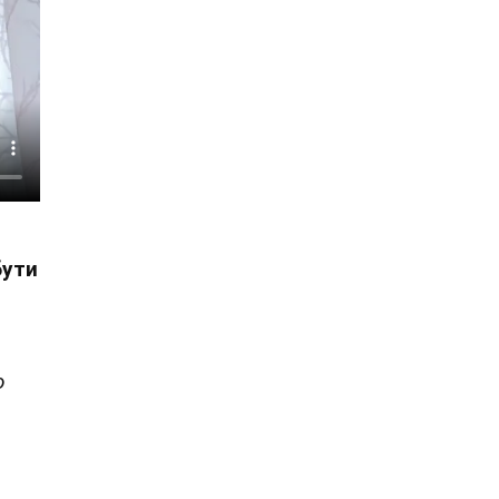
бути
о