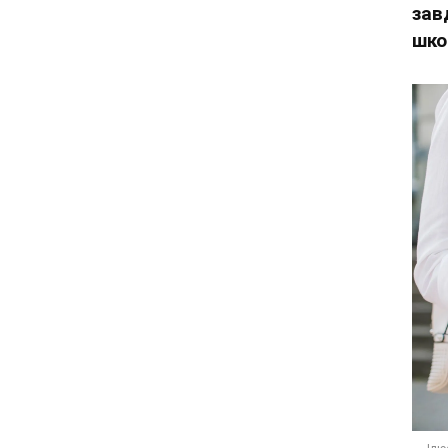
зав
шко