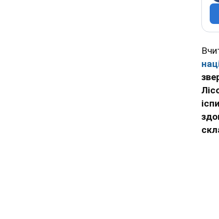
Вчи
нац
зве
Ліс
ісп
здо
скл