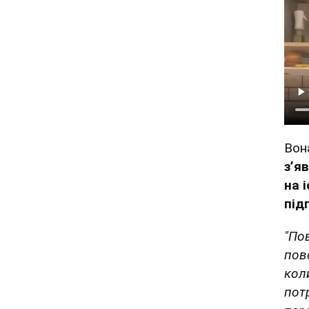
Вон
зʼя
на 
під
"По
повс
кол
пот