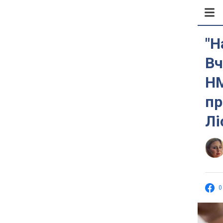
"Н
Вч
НМ
пр
Лі
0