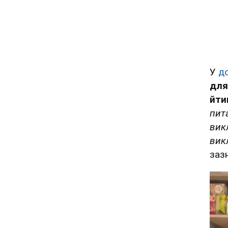
У
до
для
йти
пит
вик
викл
заз