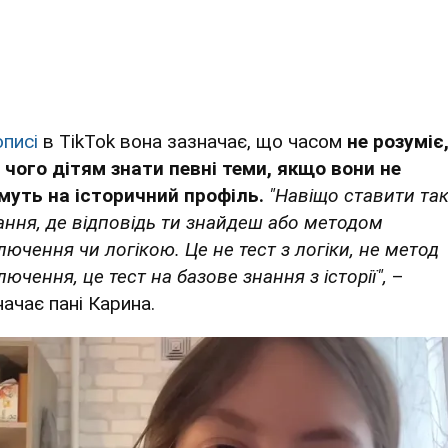
писі
в TikTok вона зазначає, що часом
не розуміє
 чого дітям знати певні теми, якщо вони не
муть на історичний профіль.
"Навіщо ставити так
ання, де відповідь ти знайдеш або методом
лючення чи логікою. Це не тест з логіки, не метод
ючення, це тест на базове знання з історії",
–
начає пані Карина.