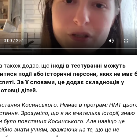
а також додає, що
іноді в тестуванні можуть
витися події або історичні персони, яких не має 
іспиті. За її словами, це додає складнощів у
готовці дітей.
встання Косинського. Немає в програмі НМТ цьог
тання. Зрозуміло, що я як вчителька історії, знаю
и було повстання Косинського. Але навіщо це
рібно знати учням, зважаючи на те, що це не