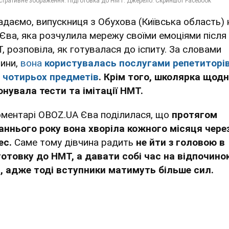
адаємо, випускниця з Обухова (Київська область) 
я Єва, яка розчулила мережу своїми емоціями після
, розповіла, як готувалася до іспиту. За словами
чини,
вона
користувалась послугами репетиторів
х чотирьох предметів
. Крім того, школярка щод
онувала тести та імітації НМТ.
оментарі OBOZ.UA Єва поділилася, що
протягом
аннього року вона хворіла кожного місяця чере
ес.
Саме тому дівчина радить
не йти з головою в
готовку до НМТ, а давати собі час на відпочино
і, адже тоді вступники матимуть більше сил.