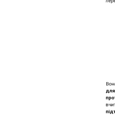
пер
Вон
для
про
вчи
під