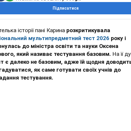
Підписатися
телька історії пані Карина
розкритикувала
іональний мультипредметний тест 2026
року і
рнулась до міністра освіти та науки Оксена
ового, який називає тестування базовим.
На її ду
ит є далеко не базовим, адже їй щодня доводит
гадуватися, як саме готувати своїх учнів до
адання тестування.