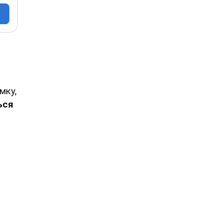
мку,
ься