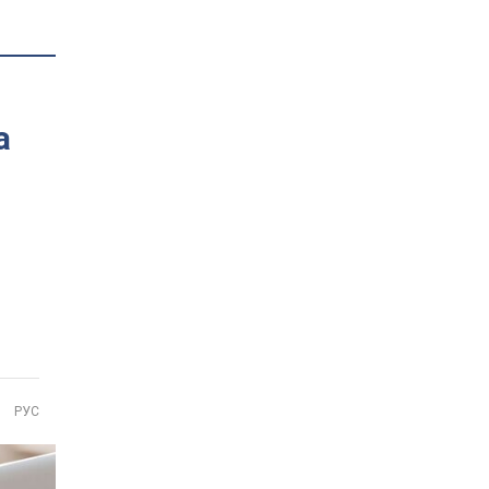
а
РУС