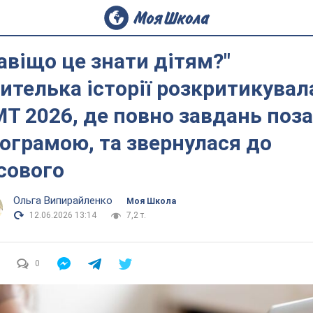
авіщо це знати дітям?"
ителька історії розкритикувал
Т 2026, де повно завдань поза
ограмою, та звернулася до
сового
Ольга Випирайленко
Моя Школа
12.06.2026 13:14
7,2 т.
0