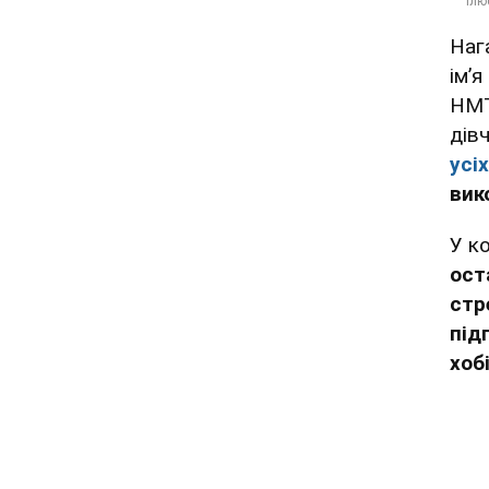
Наг
імʼ
НМТ
дів
усі
вик
У к
ост
стр
під
хоб