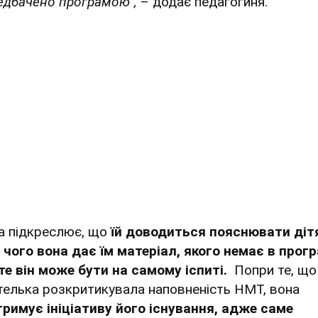
едбачено програмою",
– додає педагогиня.
а підкреслює, що
їй доводиться пояснювати діт
 чого вона дає їм матеріал, якого немає в прогр
те він може бути на самому іспиті.
Попри те, що
телька розкритикувала наповненість НМТ, вона
тримує ініціативу його існування, адже саме