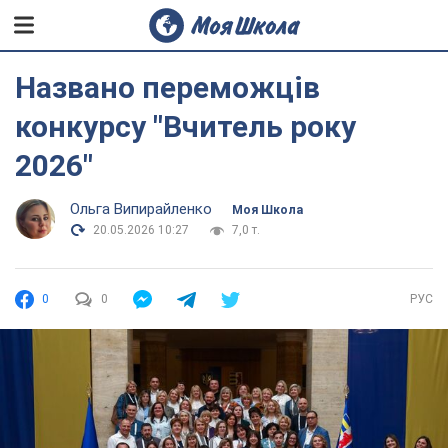
Названо переможців
конкурсу "Вчитель року
2026"
Ольга Випирайленко
Моя Школа
20.05.2026 10:27
7,0 т.
0
0
РУС