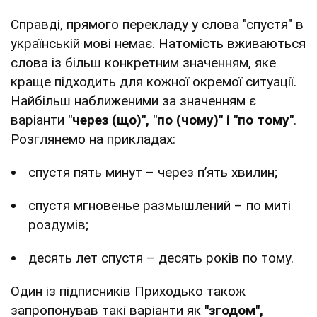
Справді, прямого перекладу у слова "спустя" в
українській мові немає. Натомість вживаються
слова із більш конкретним значенням, яке
краще підходить для кожної окремої ситуації.
Найбільш наближеними за значенням є
варіанти
"через (що)", "по (чому)" і "по тому"
.
Розглянемо на прикладах:
спустя пять минут – через п’ять хвилин;
спустя мгновенье размышлений – по миті
роздумів;
десять лет спустя – десять років по тому.
Один із підписників Приходько також
запропонував такі варіанти як
"згодом",