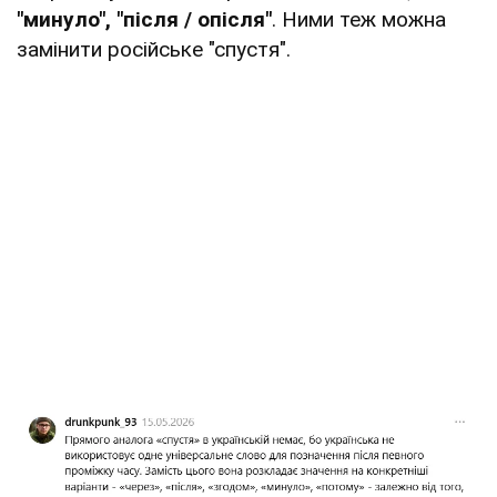
"минуло", "після / опісля"
. Ними теж можна
замінити російське "спустя".