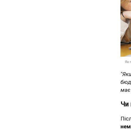
"Як
бюдж
має
Чи 
Піс
нем