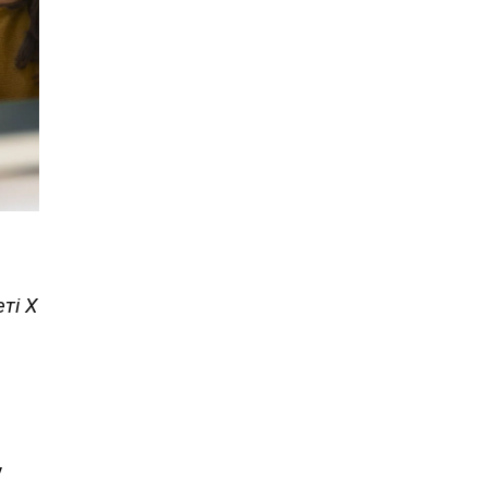
ті X
у