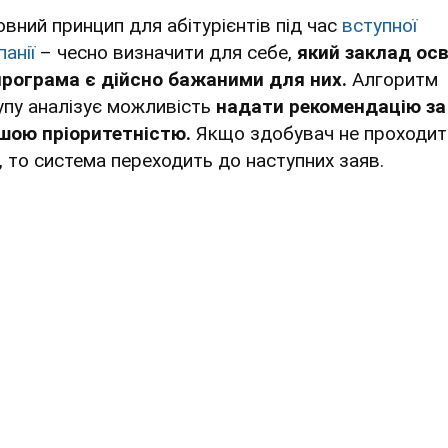
овний принцип для абітурієнтів під час
вступної
анії
– чесно визначити для себе,
який заклад осв
програма є дійсно бажаними для них.
Алгоритм
упу аналізує можливість
надати рекомендацію за
шою пріоритетністю.
Якщо здобувач не проходит
, то система переходить до наступних заяв.