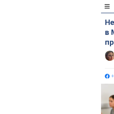
Не
в 
пр
0