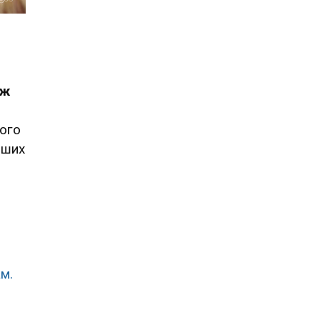
іж
його
нших
м.