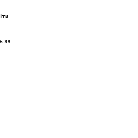
іти
ь за