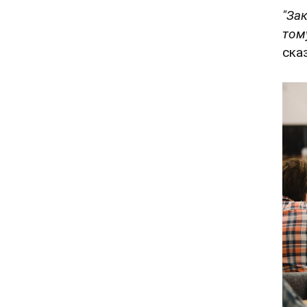
"За
том
ска