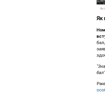
Як 
Ном
вст
бал
зая
здо
"Зн
бал"
Ран
осо