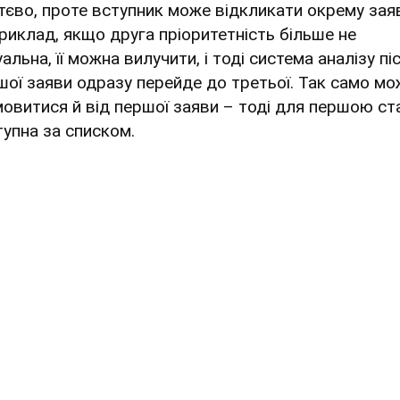
тєво, проте вступник може відкликати окрему заяв
риклад, якщо друга пріоритетність більше не
альна, її можна вилучити, і тоді система аналізу пі
шої заяви одразу перейде до третьої. Так само м
мовитися й від першої заяви – тоді для першою ст
тупна за списком.