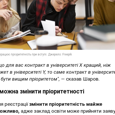
що для вас контракт в університеті X кращий, ніж
ет в університеті Y, то саме контракт в університе
 бути вищим пріоритетом",
— сказав Шаров.
можна змінити пріоритетності
ля реєстрації
змінити пріоритетність майже
ожливо,
адже заклад освіти може прийняти заяв