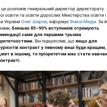
 це розповів генеральний директор директорату
ої освіти та освіти дорослих Міністерства освіти і
ки України
Олег Шаров
, інформує
Вчися.Медіа
. За 
вами,
близько 85–90% вступників отримують
омендації саме для першими трьома
оритетностями.
Він підкреслив, що
якщо для
турієнтів контракт у певному виші буде кращим,
жет в іншому, то пріоритетом має стати навча
контракті.