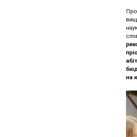
Про
вищ
нау
сло
рек
прі
абі
бюд
на 