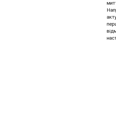
мит
Нап
акту
пер
від
нас