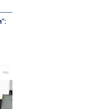
":
РУС