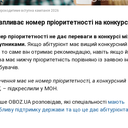
впливає номер пріоритетності на конкурс
ер пріоритетності не дає переваги в конкурсі м
упниками.
Якщо абітурієнт має вищий конкурсний
, то саме він отримає рекомендацію, навіть якщо 
ва має нижчу пріоритетність порівняно із заявою і
бувачів.
ачення має не номер пріоритетності, а конкурсний
,
– підкреслили у МОН.
іше OBOZ.UA розповідав, які спеціальності
мають
бливу підтримку держави та що це дає абітурієнта