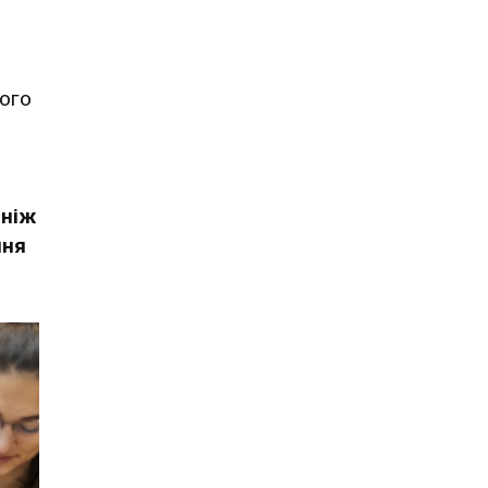
його
 ніж
ння