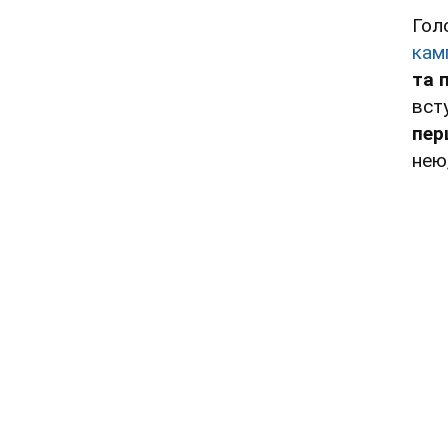
Гол
камп
та 
вст
пер
нею