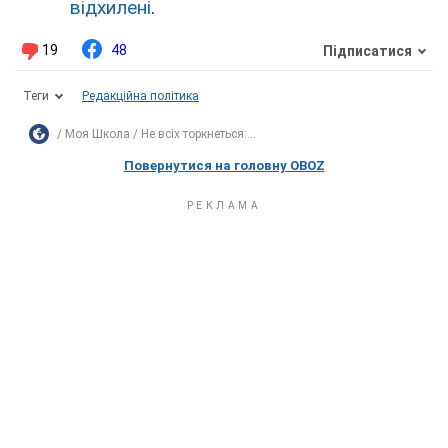
відхилені
.
19
48
Підписатися
Теги
Редакційна політика
Моя Школа
Не всіх торкнеться:...
Повернутися на головну OBOZ