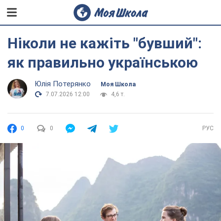
Ніколи не кажіть "бувший":
як правильно українською
Юлія Потерянко
Моя Школа
7.07.2026 12:00
4,6 т.
0
0
РУС