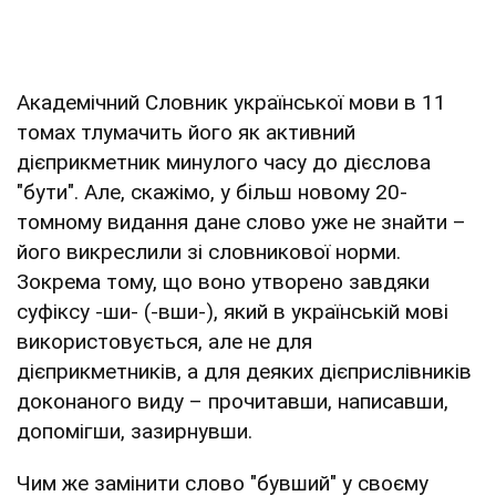
Академічний Словник української мови в 11
томах тлумачить його як активний
дієприкметник минулого часу до дієслова
"бути". Але, скажімо, у більш новому 20-
томному видання дане слово уже не знайти –
його викреслили зі словникової норми.
Зокрема тому, що воно утворено завдяки
суфіксу -ши- (-вши-), який в українській мові
використовується, але не для
дієприкметників, а для деяких дієприслівників
доконаного виду – прочитавши, написавши,
допомігши, зазирнувши.
Чим же замінити слово "бувший" у своєму