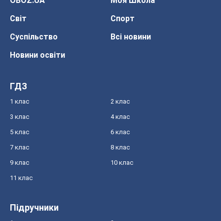
OBOZ.UA
Моя Школа
Світ
Спорт
Суспільство
Всі новини
Новини освіти
ГДЗ
1 клас
2 клас
3 клас
4 клас
5 клас
6 клас
7 клас
8 клас
9 клас
10 клас
11 клас
Підручники