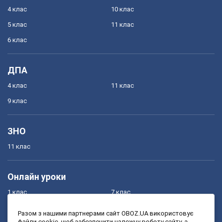
4 клас
10 клас
5 клас
11 клас
6 клас
ДПА
4 клас
11 клас
9 клас
ЗНО
11 клас
Онлайн уроки
1 клас
7 клас
2 клас
8 клас
Разом з нашими партнерами сайт OBOZ.UA використовує
файли cookie, щоб забезпечити належну роботу сайту, а