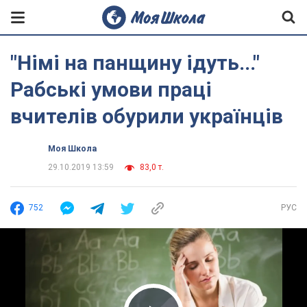
"Німі на панщину ідуть..."
Рабські умови праці
вчителів обурили українців
Моя Школа
29.10.2019 13:59
83,0 т.
752
РУС