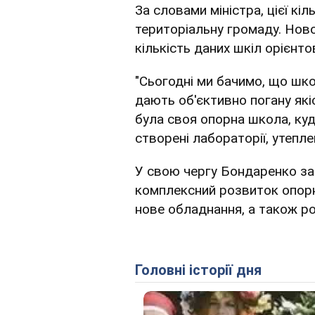
За словами міністра, цієї кі
територіальну громаду. Нов
кількість даних шкіл орієнто
"Сьогодні ми бачимо, що шко
дають об'єктивно погану які
була своя опорна школа, куд
створені лабораторії, утеплен
У свою чергу Бондаренко за
комплексний розвиток опорн
нове обладнання, а також р
Головні історії дня