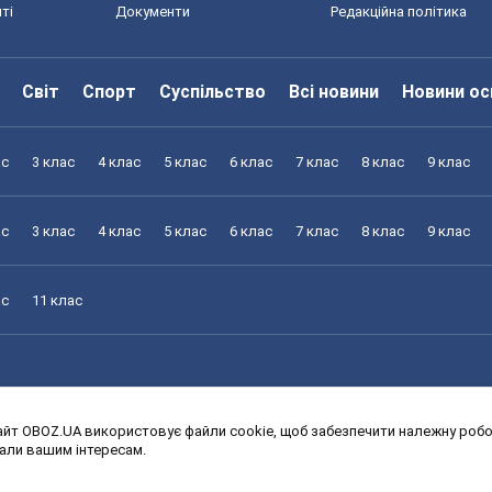
ті
Документи
Редакційна політика
Світ
Спорт
Суспільство
Всі новини
Новини ос
ас
3 клас
4 клас
5 клас
6 клас
7 клас
8 клас
9 клас
ас
3 клас
4 клас
5 клас
6 клас
7 клас
8 клас
9 клас
ас
11 клас
йт OBOZ.UA використовує файли cookie, щоб забезпечити належну робот
ас
3 клас
4 клас
5 клас
6 клас
7 клас
8 клас
9 клас
дали вашим інтересам.