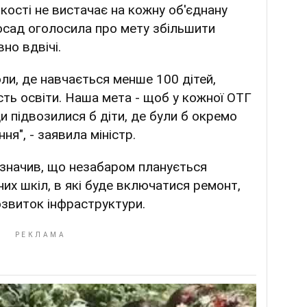
лькості не вистачає на кожну об'єднану
осад оголосила про мету збільшити
вно вдвічі.
ли, де навчається менше 100 дітей,
сть освіти. Наша мета - щоб у кожної ОТГ
и підвозилися б діти, де були б окремо
ня", - заявила міністр.
значив, що незабаром планується
их шкіл, в які буде включатися ремонт,
озвиток інфраструктури.