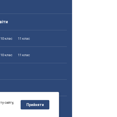
віти
10 клас
11 клас
10 клас
11 клас
у сайту,
10 клас
11 клас
Прийняти