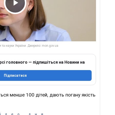
Play Video
рсі головного — підпишіться на Новини на
Підписатися
ться менше 100 дітей, дають погану якість
ідео дня