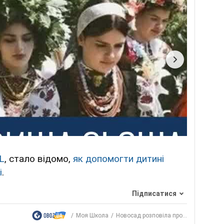
L
, стало відомо,
як допомогти дитині
і
.
Підписатися
Моя Школа
Новосад розповіла про...