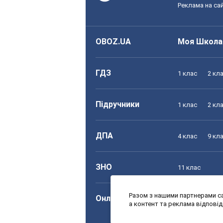
Реклама на сай
OBOZ.UA
Моя Школа
ГДЗ
1 клас
2 кл
Підручники
1 клас
2 кл
ДПА
4 клас
9 кл
ЗНО
11 клас
Разом з нашими партнерами са
Онлайн уроки
1 клас
2 кл
а контент та реклама відпові