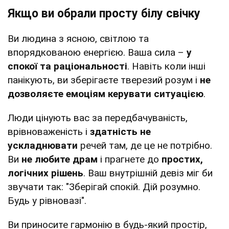
Якщо ви обрали просту білу свічку
Ви людина з ясною, світлою та
впорядкованою енергією. Ваша сила –
у
спокої та раціональності
. Навіть коли інші
панікують, ви зберігаєте тверезий розум і
не
дозволяєте емоціям керувати ситуацією
.
Люди цінують вас за передбачуваність,
врівноваженість і
здатність не
ускладнювати
речей там, де це не потрібно.
Ви
не любите драм
і прагнете до
простих,
логічних рішень
. Ваш внутрішній девіз міг би
звучати так: "Зберігай спокій. Дій розумно.
Будь у рівновазі".
Ви приносите гармонію в будь-який простір,