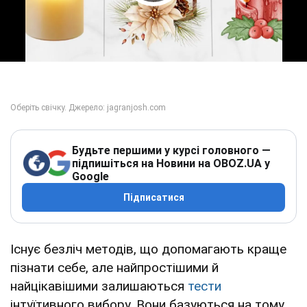
Play Video
Будьте першими у курсі головного —
підпишіться на Новини на OBOZ.UA у
Google
Підписатися
Існує безліч методів, що допомагають краще
пізнати себе, але найпростішими й
найцікавішими залишаються
тести
інтуїтивного вибору. Вони базуються на тому
,