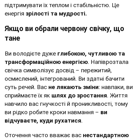
підтримувати їх теплом і стабільністю. Це
енергія
зрілості та мудрості.
Якщо ви обрали червону свічку, що
тане
Ви володієте дуже
глибокою, чутливою та
трансформаційною енергією
. Напіврозтала
свічка символізує досвід – пережитий,
осмислений, інтегрований. Ви здатні бачити
суть речей. Вас
не лякають зміни
: навпаки, ви
сприймаєте їх як
шлях до зростання
. Життя
навчило вас гнучкості й проникливості, тому
ви рідко робите кроки навмання –
ви
відчуваєте, куди рухатися
.
Оточення часто вважає вас
нестандартною