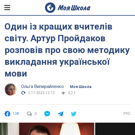
Один із кращих вчителів
світу. Артур Пройдаков
розповів про свою методику
викладання української
мови
Ольга Випирайленко
Моя Школа
2.11.2023 12:13
3,2 т.
138
0
РУС