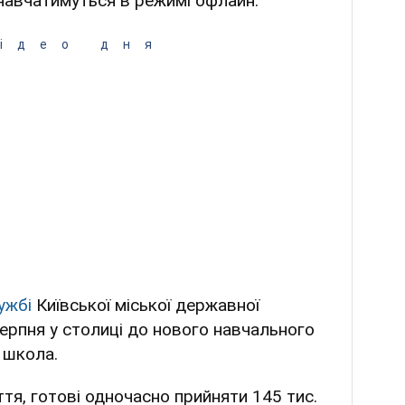
 навчатимуться в режимі офлайн.
ідео дня
ужбі
Київської міської державної
 серпня у столиці до нового навчального
 школа.
ття, готові одночасно прийняти 145 тис.