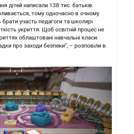
ння дітей написали 138 тис. батьків.
коливається, тому одночасно в очному
 брати участь педагоги та школярі
сткість укриття. Щоб освітній процес не
криттях облаштовані навчальні класи.
дки про заходи безпеки", – розповіли в