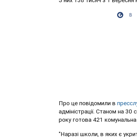
З них 138 тисяч з 1 вересня
В
Про це повідомили в
прессл
адміністрації. Станом на 30
року готова 421 комунальна
"Наразі школи, в яких є укри