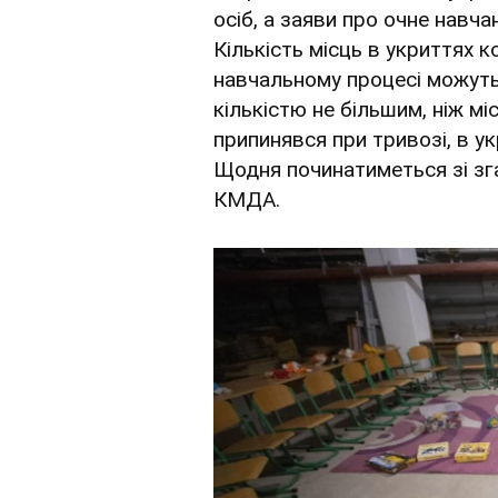
осіб, а заяви про очне навча
Кількість місць в укриттях 
навчальному процесі можуть
кількістю не більшим, ніж мі
припинявся при тривозі, в у
Щодня починатиметься зі зга
КМДА.