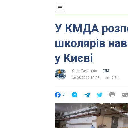
У КМДА розпо
школярів на
у Києві
Олег Тимченко
ГДЗ
30.08.2022 10:58
2,3 т.
0