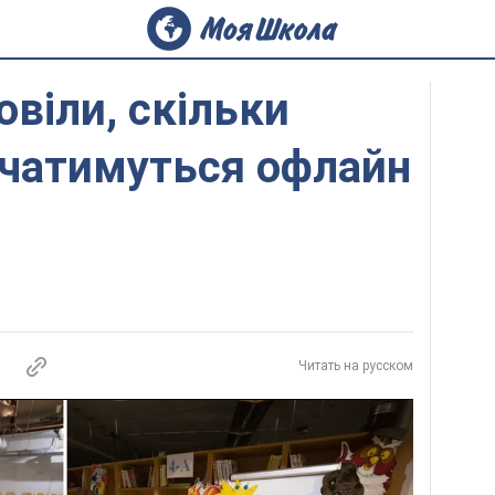
віли, скільки
вчатимуться офлайн
Читать на русском