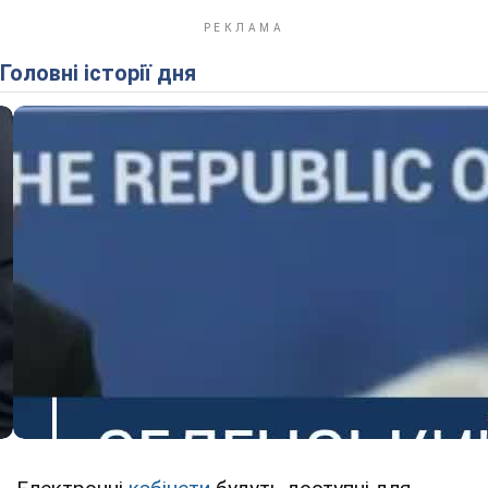
Інструкції мають докладний опис всього, що
потрібно зробити вступнику в електронному
кабінеті з докладними поясненнями.
Крім того, МОН просить звернути увагу, що на
їхньому сайті можна ознайомитися з
інструкцією питання-відповідь, вимогами ВНЗ
до вступу і подібною інформацією в розділі
"Вступна компанія - 2019".
Головні історії дня