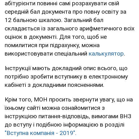
адреса електронної пошти, яка буде служити
логіном для кабінету, пароль, дані сертифікату
ЗНО і атестата/свідоцтва. При реєстрації слід
вказувати адресу діючої пошти, що не
заборонена в Україні.
Після введення даних на вказану адресу
прийде лист з активацією кабінету.
У Міністерстві також попереджають, що
абітурієнти повинні самі розрахувати свій
середній бал документа про повну освіту за
12 бальною шкалою. Загальний бал
складається із загального арифметичного всіх
оцінок в документі. Для того, щоб не
помилитися при підрахунку, можна
використовувати спеціальний
калькулятор
.