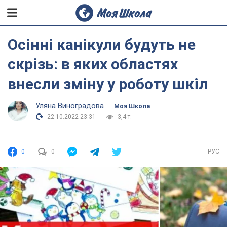
Осінні канікули будуть не
скрізь: в яких областях
внесли зміну у роботу шкіл
Уляна Виноградова
Моя Школа
22.10.2022 23:31
3,4 т.
0
0
РУС