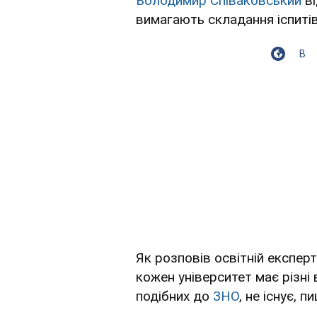
Володимир Співаковський
ві
вимагають складання іспитів 
В
Як розповів освітній експерт 
кожен університет має різні 
подібних до
ЗНО
, не існує, 