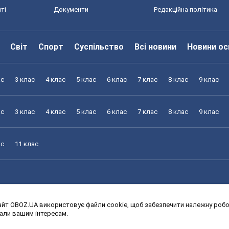
ті
Документи
Редакційна політика
Світ
Спорт
Суспільство
Всі новини
Новини ос
ас
3 клас
4 клас
5 клас
6 клас
7 клас
8 клас
9 клас
ас
3 клас
4 клас
5 клас
6 клас
7 клас
8 клас
9 клас
ас
11 клас
йт OBOZ.UA використовує файли cookie, щоб забезпечити належну робот
ас
3 клас
4 клас
5 клас
6 клас
7 клас
8 клас
9 клас
дали вашим інтересам.