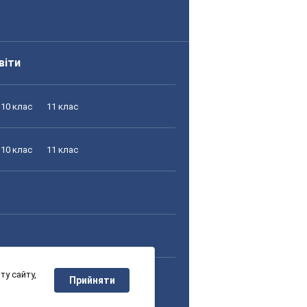
віти
10 клас
11 клас
10 клас
11 клас
у сайту,
10 клас
11 клас
Прийняти