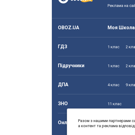
Реклама на сай
OBOZ.UA
Моя Школа
ГДЗ
1 клас
2 кл
Підручники
1 клас
2 кл
ДПА
4 клас
9 кл
ЗНО
11 клас
Разом з нашими партнерами са
Онлайн уроки
1 клас
2 кл
а контент та реклама відпові