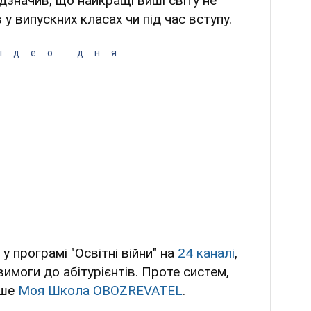
дзначив, що найкращі виші світу не
у випускних класах чи під час вступу.
ідео дня
у програмі "Освітні війни" на
24 каналі
,
вимоги до абітурієнтів. Проте систем,
пише
Моя Школа OBOZREVATEL
.