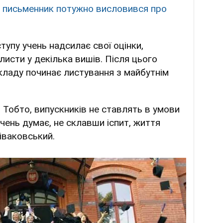
: письменник потужно висловився про
тупу учень надсилає свої оцінки,
листи у декілька вишів. Після цього
кладу починає листування з майбутнім
. Тобто, випускників не ставлять в умови
учень думає, не склавши іспит, життя
піваковський.