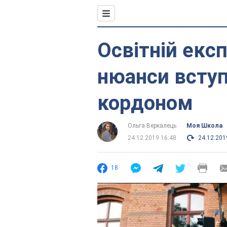
Освітній екс
нюанси вступ
кордоном
Ольга Веркалець
Моя Школа
24.12.2019 16:48
24.12.201
18