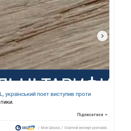
L
,
український поет виступив проти
тики.
Підписатися
Моя Школа
Освітній експерт розповів...