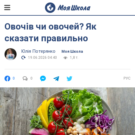
Овочів чи овочей? Як
сказати правильно
Юлія Потерянко
Моя Школа
19.06.2026 04:40
1,8 т.
0
0
РУС