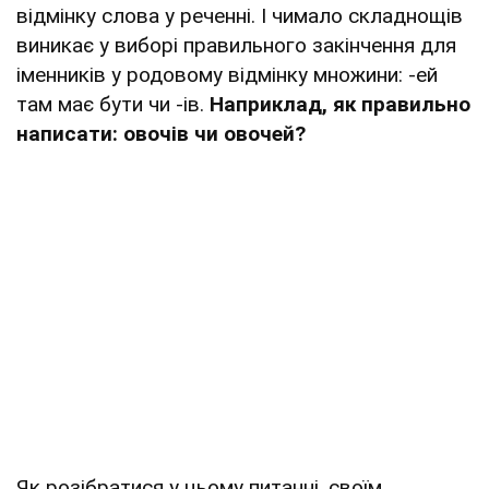
відмінку слова у реченні. І чимало складнощів
виникає у виборі правильного закінчення для
іменників у родовому відмінку множини: -ей
там має бути чи -ів.
Наприклад, як правильно
написати: овочів чи овочей?
Як розібратися у цьому питанні, своїм