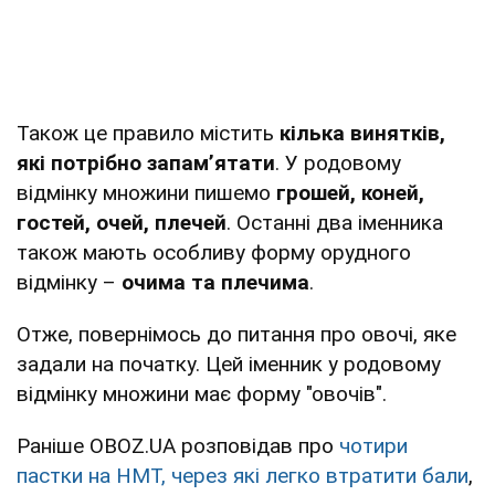
Також це правило містить
кілька винятків,
які потрібно запам’ятати
. У родовому
відмінку множини пишемо
грошей, коней,
гостей, очей, плечей
. Останні два іменника
також мають особливу форму орудного
відмінку –
очима та плечима
.
Отже, повернімось до питання про овочі, яке
задали на початку. Цей іменник у родовому
відмінку множини має форму "овочів".
Раніше OBOZ.UA розповідав про
чотири
пастки на НМТ, через які легко втратити бали
,