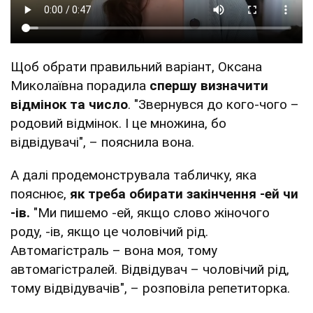
Щоб обрати правильний варіант, Оксана
Миколаївна порадила
спершу визначити
відмінок та число
. "Звернувся до кого-чого –
родовий відмінок. І це множина, бо
відвідувачі", – пояснила вона.
А далі продемонструвала табличку, яка
пояснює,
як треба обирати закінчення -ей чи
-ів.
"Ми пишемо -ей, якщо слово жіночого
роду, -ів, якщо це чоловічий рід.
Автомагістраль – вона моя, тому
автомагістралей. Відвідувач – чоловічий рід,
тому відвідувачів", – розповіла репетиторка.