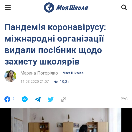
Пандемія коронавірусу:
міжнародні організації
видали посібник щодо
захисту школярів
Марина Погорілко
Моя Школа
11.03.2020 21:07
10,2 т.
2
РУС