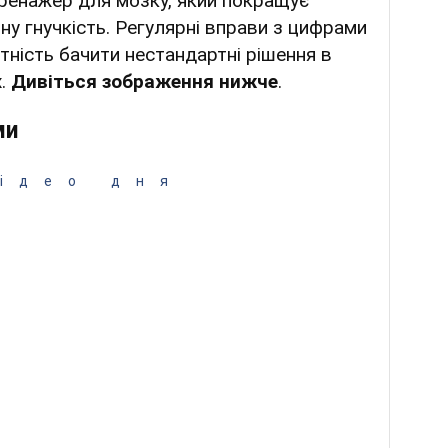
тренажер для мозку, який покращує
вну гнучкість. Регулярні вправи з цифрами
ність бачити нестандартні рішення в
х.
Дивіться зображення нижче
.
ми
ідео дня