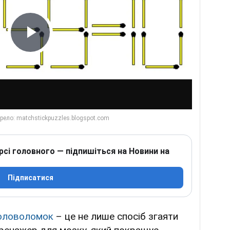
Play Video
рсі головного — підпишіться на Новини на
Підписатися
оловоломок
– це не лише спосіб згаяти