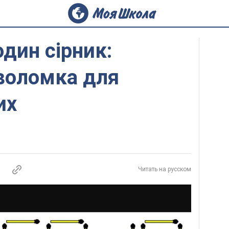
один сірник:
воломка для
их
Читать на русском