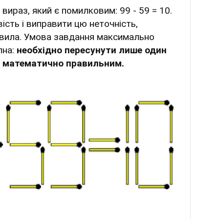
ираз, який є помилковим: 99 - 59 = 10.
ість і виправити цю неточність,
вила. Умова завдання максимально
пна:
необхідно пересунути лише один
о математично правильним.