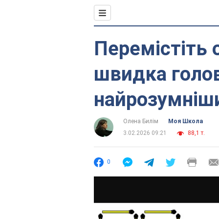
Перемістіть 
швидка голо
найрозумніш
Олена Билім
Моя Школа
3.02.2026 09:21
88,1 т.
0