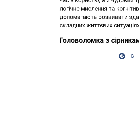
час з користю, а й чудовий 
логічне мислення та когніти
допомагають розвивати здат
складних життєвих ситуація
Головоломка з сірника
В