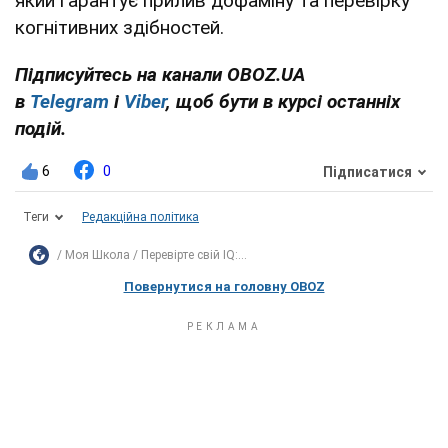
який гарантує прилив дофаміну та перевірку
когнітивних здібностей.
Підписуйтесь на канали OBOZ.UA
в
Telegram
і
Viber
, щоб бути в курсі останніх
подій.
6
0
Підписатися
Теги
Редакційна політика
Моя Школа
Перевірте свій IQ:...
Повернутися на головну OBOZ