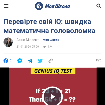
Перевірте свій IQ: швидка
математична головоломка
Аліна Мілсент
Моя Школа
21.01.2026 05:00
1,9 т.
0
РУС