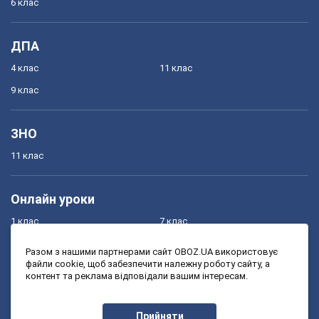
6 клас
ДПА
4 клас
11 клас
9 клас
ЗНО
11 клас
Онлайн уроки
1 клас
7 клас
2 клас
8 клас
Разом з нашими партнерами сайт OBOZ.UA використовує
файли cookie, щоб забезпечити належну роботу сайту, а
3 клас
9 клас
контент та реклама відповідали вашим інтересам.
4 клас
10 клас
5 клас
11 клас
Прийняти