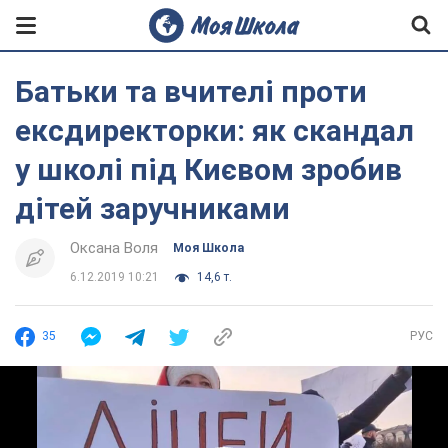
Батьки та вчителі проти
ексдиректорки: як скандал
у школі під Києвом зробив
дітей заручниками
Оксана Воля
Моя Школа
6.12.2019 10:21
14,6 т.
35
РУС