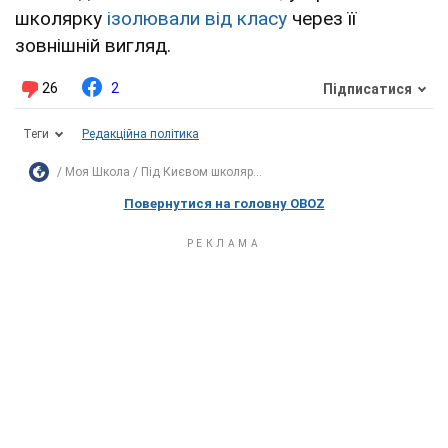
школярку
ізолювали від класу
через її
зовнішній вигляд.
26
2
Підписатися
Теги
Редакційна політика
Моя Школа
Під Києвом школяр...
Повернутися на головну OBOZ