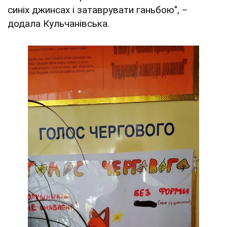
синіх джинсах і затаврувати ганьбою", –
додала Кульчанівська.