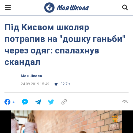
Під Києвом школяр
потрапив на "дошку ганьби"
через одяг: спалахнув
скандал
Моя Школа
24.09.2019 15:49
32,7 т.
2
РУС