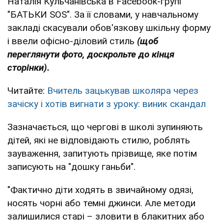
Наталія Кульчанівська в Facebook-групі
"БАТЬКИ SOS". За її словами, у навчальному
закладі скасували обов'язкову шкільну форму
і ввели офісно-діловий стиль
(щоб
переглянути фото, доскрольте до кінця
сторінки).
Читайте:
Вчитель зацькував школяра через
зачіску і хотів вигнати з уроку: виник скандал
Зазначається, що чергові в школі зупиняють
дітей, які не відповідають стилю, роблять
зауваження, запитують прізвище, яке потім
записують на "дошку ганьби".
"Фактично діти ходять в звичайному одязі,
носять чорні або темні джинси. Але методи
залишилися старі – зловити в блакитних або