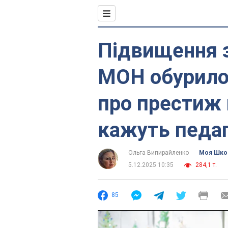
Підвищення 
МОН обурило 
про престиж 
кажуть педа
Ольга Випирайленко
Моя Шко
5.12.2025 10:35
284,1 т.
85