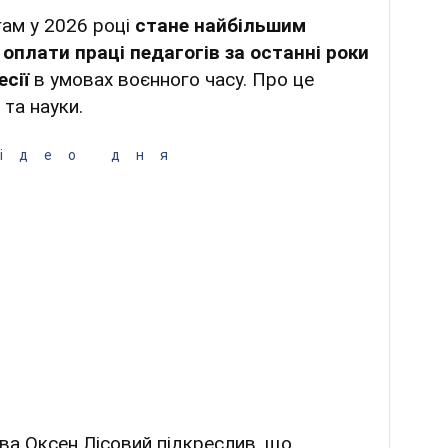
ам у 2026 році
стане найбільшим
плати праці педагогів за останні роки
есії
в умовах воєнного часу. Про це
 та науки.
ідео дня
ва Оксен Лісовий підкреслив, що