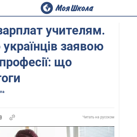
зарплат учителям.
українців заявою
професії: що
гоги
ла
Читать на русском