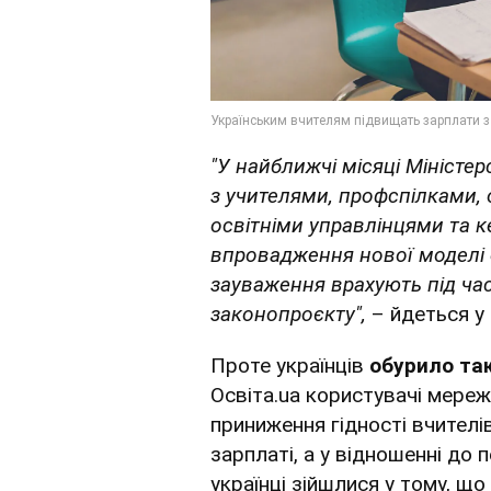
"У найближчі місяці Міністер
з учителями, профспілками,
освітніми управлінцями та к
впровадження нової моделі о
зауваження врахують під час
законопроєкту",
– йдеться у
Проте українців
обурило та
Освіта.ua користувачі мереж
приниження гідності вчителів
зарплаті, а у відношенні до 
українці зійшлися у тому, щ