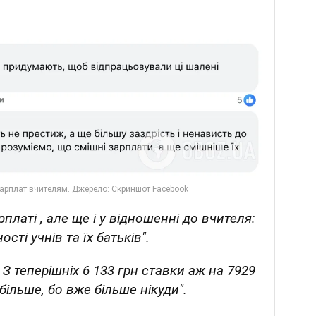
рплаті , але ще і у відношенні до вчителя:
сті учнів та їх батьків".
З теперішніх 6 133 грн ставки аж на 7929
 більше, бо вже більше нікуди".