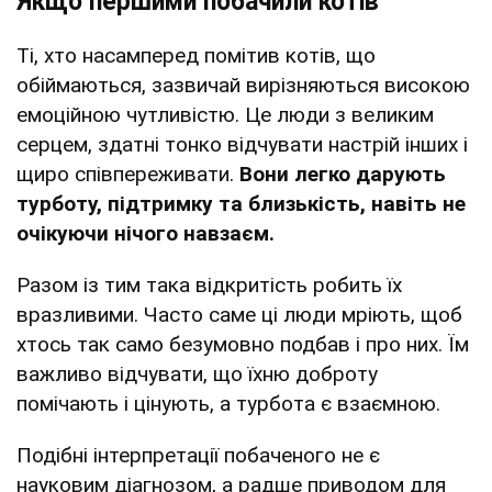
Якщо першими побачили котів
Ті, хто насамперед помітив котів, що
обіймаються, зазвичай вирізняються високою
емоційною чутливістю. Це люди з великим
серцем, здатні тонко відчувати настрій інших і
щиро співпереживати.
Вони легко дарують
турботу, підтримку та близькість, навіть не
очікуючи нічого навзаєм.
Разом із тим така відкритість робить їх
вразливими. Часто саме ці люди мріють, щоб
хтось так само безумовно подбав і про них. Їм
важливо відчувати, що їхню доброту
помічають і цінують, а турбота є взаємною.
Подібні інтерпретації побаченого не є
науковим діагнозом, а радше приводом для