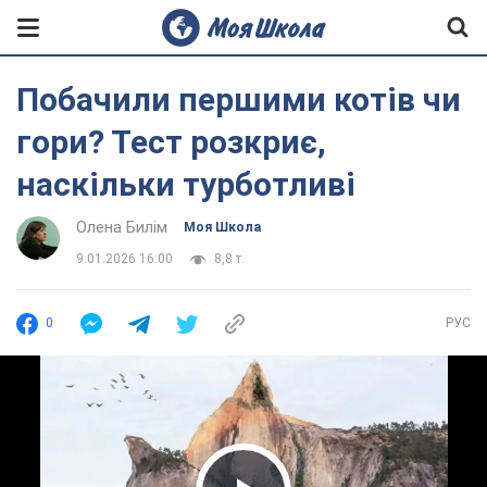
Побачили першими котів чи
гори? Тест розкриє,
наскільки турботливі
Олена Билім
Моя Школа
9.01.2026 16:00
8,8 т.
0
РУС