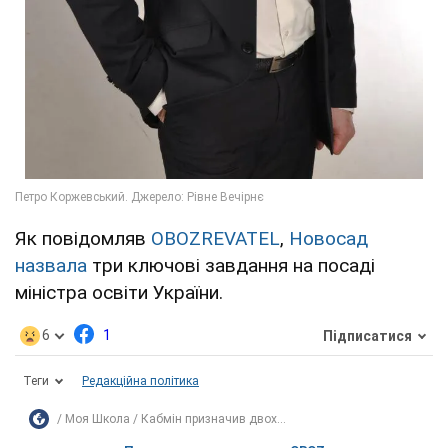
Як повідомляв
OBOZREVATEL
,
Новосад
назвала
три ключові завдання на посаді
міністра освіти України.
6
1
Підписатися
Теги
Редакційна політика
Моя Школа
Кабмін призначив двох...