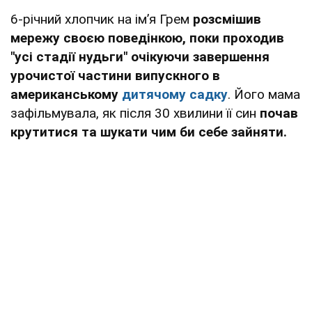
6-річний хлопчик на імʼя Грем
розсмішив
мережу своєю поведінкою, поки проходив
"усі стадії нудьги" очікуючи завершення
урочистої частини випускного в
американському
дитячому садку
. Його мама
зафільмувала, як після 30 хвилини її син
почав
крутитися та шукати чим би себе зайняти.