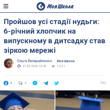
Пройшов усі стадії нудьги:
6-річний хлопчик на
випускному в дитсадку став
зіркою мережі
Ольга Випирайленко
Моя Школа
21.05.2026 15:42
13,3 т.
0
0
РУС