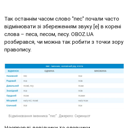
Так останнім часом слово "пес" почали часто
відмінювати зі збереженням звуку [е] в корені
слова – песа, песом, песу. OBOZ.UA
розбирався, чи можна так робити з точки зору
правопису.
Насправді довідники та словники