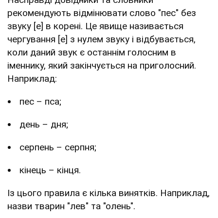
рекомендують відмінювати слово "пес" без
звуку [е] в корені. Це явище називається
чергування [е] з нулем звуку і відбувається,
коли даний звук є останнім голосним в
іменнику, який закінчується на приголосний.
Наприклад:
пес – пса;
день – дня;
серпень – серпня;
кінець – кінця.
Із цього правила є кілька винятків. Наприклад,
назви тварин
"лев" та "олень".