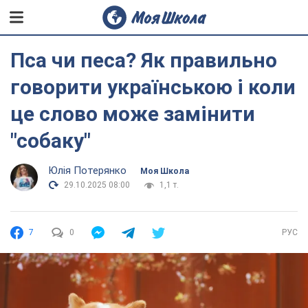
Пса чи песа? Як правильно
говорити українською і коли
це слово може замінити
"собаку"
Юлія Потерянко
Моя Школа
29.10.2025 08:00
1,1 т.
7
0
РУС