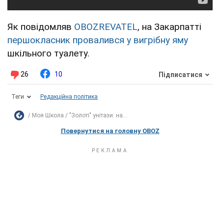
Як повідомляв
OBOZREVATEL
, на Закарпатті
першокласник провалився у вигрібну яму
шкільного туалету.
26
10
Підписатися
Теги
Редакційна політика
Моя Школа
"Золоті" унітази: на...
Повернутися на головну OBOZ