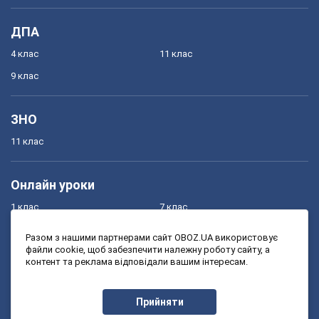
ДПА
4 клас
11 клас
9 клас
ЗНО
11 клас
Онлайн уроки
1 клас
7 клас
2 клас
8 клас
Разом з нашими партнерами сайт OBOZ.UA використовує
файли cookie, щоб забезпечити належну роботу сайту, а
3 клас
9 клас
контент та реклама відповідали вашим інтересам.
4 клас
10 клас
5 клас
11 клас
Прийняти
6 клас