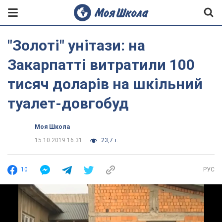
"Золоті" унітази: на
Закарпатті витратили 100
тисяч доларів на шкільний
туалет-довгобуд
Моя Школа
15.10.2019 16:31
23,7 т.
10
РУС