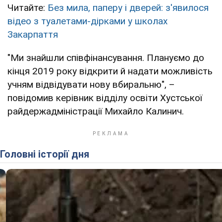
Читайте:
Без мила, паперу і дверей: з'явилося
відео з туалетами-дірками у школах
Закарпаття
"Ми знайшли співфінансування. Плануємо до
кінця 2019 року відкрити й надати можливість
учням відвідувати нову вбиральню", –
повідомив керівник відділу освіти Хустської
райдержадміністрації Михайло Калинич.
Головні історії дня