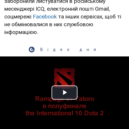
заборонили листуватися в російському
месенджері ICQ, електронній пошті Gmail,
соцмережі
Facebook
та інших сервісах, щоб ті
не обмінювалися в них службовою
інформацією.
Відео дня
Play Video