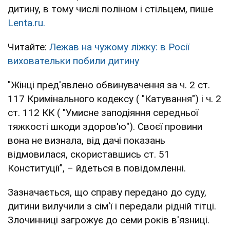
дитину, в тому числі поліном і стільцем, пише
Lenta.ru.
Читайте:
Лежав на чужому ліжку: в Росії
виховательки побили дитину
"Жінці пред'явлено обвинувачення за ч. 2 ст.
117 Кримінального кодексу ( "Катування") і ч. 2
ст. 112 КК ( "Умисне заподіяння середньої
тяжкості шкоди здоров'ю"). Своєї провини
вона не визнала, від дачі показань
відмовилася, скориставшись ст. 51
Конституції", – йдеться в повідомленні.
Зазначається, що справу передано до суду,
дитини вилучили з сім'ї і передали рідній тітці.
Злочинниці загрожує до семи років в'язниці.