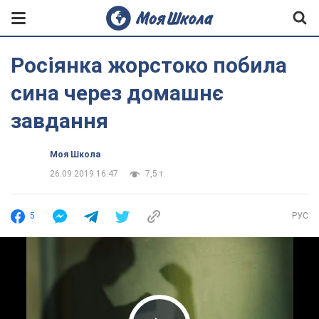
Росіянка жорстоко побила
сина через домашнє
завдання
Моя Школа
26.09.2019 16:47
7,5 т.
5
РУС