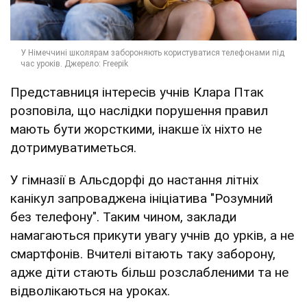
Представниця інтересів учнів Клара Птак
розповіла, що наслідки порушення правил
мають бути жорсткими, інакше їх ніхто не
дотримуватиметься.
У гімназії в Альсдорфі до настання літніх
канікул запроваджена ініціатива "Розумний
без телефону". Таким чином, заклади
намагаються прикути увагу учнів до урків, а не
смартфонів. Вчителі вітають таку заборону,
адже діти стають більш розслабленими та не
відволікаються на уроках.