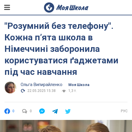
"Розумний без телефону".
Кожна пʼята школа в
Німеччині заборонила
користуватися ґаджетами
під час навчання
Ольга Випирайленко
Моя Школа
22.05.2025 15:38
1,3 т.
0
0
РУС