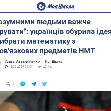
озумними людьми важче
рувати": українців обурила іде
ибрати математику з
ов'язкових предметів НМТ
Ольга Випирайленко
Моя Школа
3.06.2026 10:44
22,4 т.
0