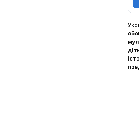
Укр
обо
мул
діт
іст
пре