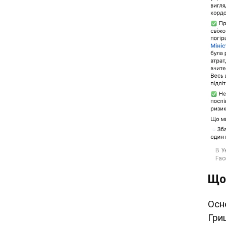
Що
Осн
Гри