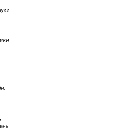
ауки
тики
ін.
.
,
ень