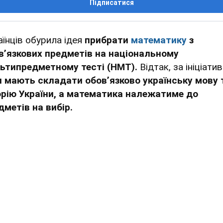
Підписатися
аїнців обурила ідея
прибрати
математику
з
вʼязкових предметів на національному
ьтипредметному тесті (НМТ).
Відтак, за ініціати
и мають складати обовʼязково українську мову 
орію України, а математика належатиме до
дметів на вибір.