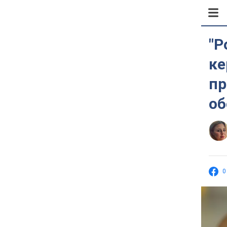
"Р
ке
пр
об
0