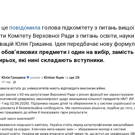
 це
повідомила
голова підкомітету з питань вищої
іти Комітету Верховної Ради з питань освіти, науки
овацій Юлія Гришина. Ідея передбачає нову формул
 обовʼязкових предмети і один на вибір, замість
ирьох, які нині складають вступники.