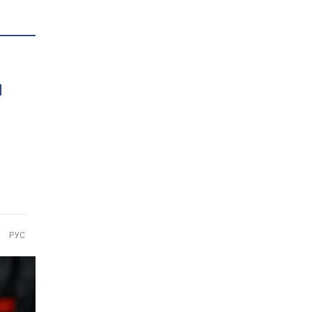
я
РУС