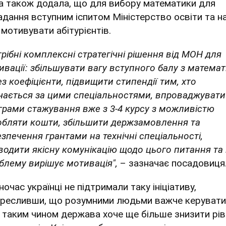
а також додала, що для вибору математики для
адання вступним іспитом Міністерство освіти та н
 мотивувати абітурієнтів.
трібні комплексні стратегічні рішення від МОН для
ивації: збільшувати вагу вступного балу з матема
ез коефіцієнти, підвищити стипендії тим, хто
чається за цими спеціальностями, впроваджувати
грами стажування вже з 3-4 курсу з можливістю
обляти кошти, збільшити держзамовлення та
езпечення грантами на технічні спеціальності,
водити якісну комунікацію щодо цього питання та 
блему вирішує мотивація",
– зазначає посадовиця
очас українці не підтримали таку ініціативу,
кресливши, що розумними людьми важче керувати
 таким чином держава хоче ще більше знизити рів