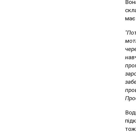
Вон
скл
має
"По
мот
чер
нав
про
зар
заб
про
Про
Водн
під
тож