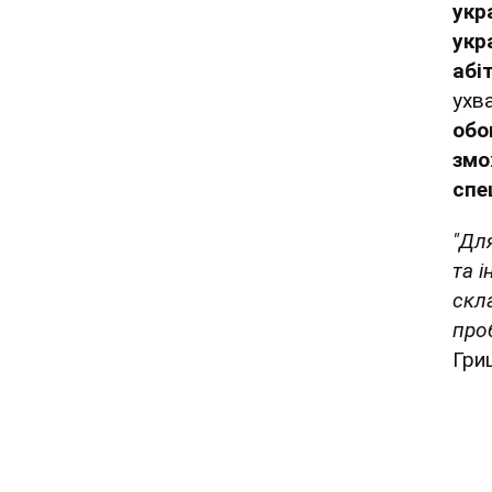
укр
укр
абі
ухв
обо
змо
спе
"Дл
та 
скл
про
Гри