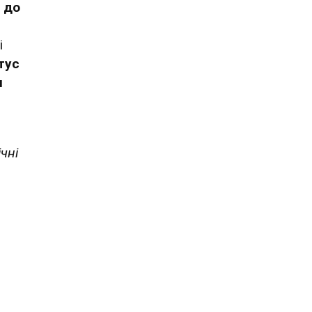
п до
і
тус
и
чні