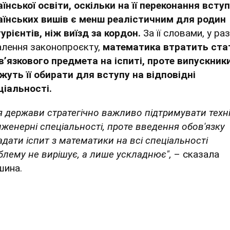
аїнської освіти, оскільки на її переконання всту
аїнських вишів є менш реалістичним для родин
турієнтів, ніж виїзд за кордон.
За її словами, у раз
алення законопроєкту,
математика втратить ста
вʼязкового предмета на іспиті, проте випускник
жуть її обирати для вступу на відповідні
ціальності.
я держави стратегічно важливо підтримувати техні
інженерні спеціальності, проте введення обов'язку
адати іспит з математики на всі спеціальності
блему не вирішує, а лише ускладнює",
– сказала
шина.