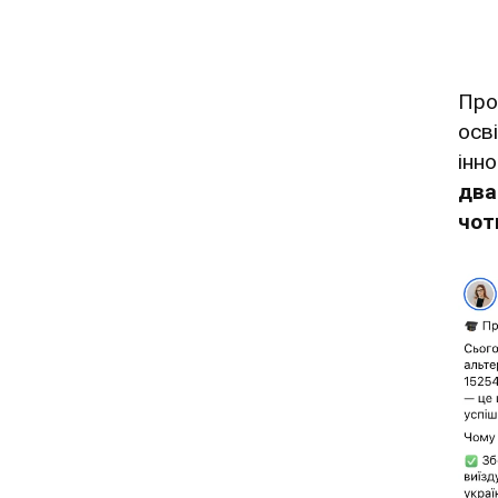
Про
осв
інн
два
чот