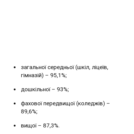
загальної середньої (шкіл, ліцеїв,
гімназій) – 95,1%;
дошкільної – 93%;
фахової передвищої (коледжів) –
89,6%;
вищої – 87,3%.