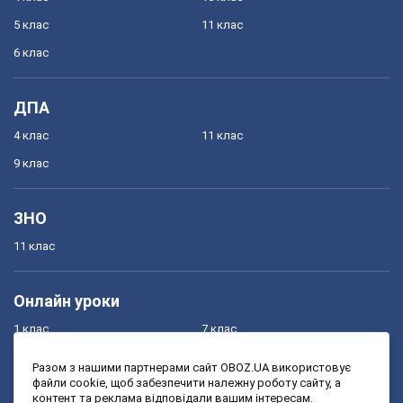
5 клас
11 клас
6 клас
ДПА
4 клас
11 клас
9 клас
ЗНО
11 клас
Онлайн уроки
1 клас
7 клас
2 клас
8 клас
Разом з нашими партнерами сайт OBOZ.UA використовує
файли cookie, щоб забезпечити належну роботу сайту, а
3 клас
9 клас
контент та реклама відповідали вашим інтересам.