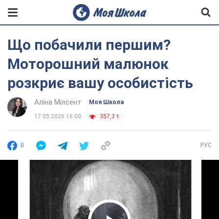
Що побачили першим?
Моторошний малюнок
розкриє вашу особистість
Аліна Мілсент
Моя Школа
17.05.2026 16:00
357,3 т.
0
РУС