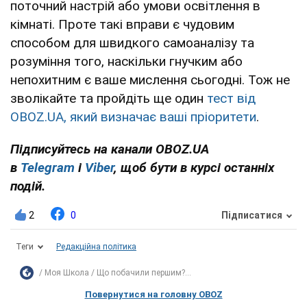
поточний настрій або умови освітлення в
кімнаті. Проте такі вправи є чудовим
способом для швидкого самоаналізу та
розуміння того, наскільки гнучким або
непохитним є ваше мислення сьогодні. Тож не
зволікайте та пройдіть ще один
тест від
OBOZ.UA, який визначає ваші пріоритети
.
Підписуйтесь на канали OBOZ.UA
в
Telegram
і
Viber
, щоб бути в курсі останніх
подій.
2
0
Підписатися
Теги
Редакційна політика
Моя Школа
Що побачили першим?...
Повернутися на головну OBOZ