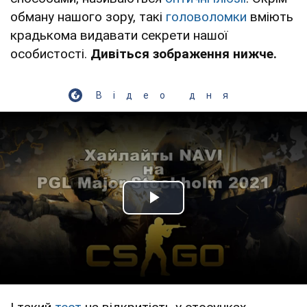
обману нашого зору, такі
головоломки
вміють
крадькома видавати секрети нашої
особистості.
Дивіться зображення нижче.
Відео дня
Play Video