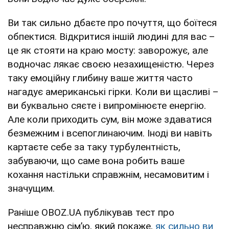
Ви так сильно дбаєте про почуття, що боїтеся
обпектися. Відкритися іншій людині для вас –
це як стояти на краю мосту: заворожує, але
водночас лякає своєю незахищеністю. Через
таку емоційну глибину ваше життя часто
нагадує американські гірки. Коли ви щасливі –
ви буквально сяєте і випромінюєте енергію.
Але коли приходить сум, він може здаватися
безмежним і всепоглинаючим. Іноді ви навіть
картаєте себе за таку турбулентність,
забуваючи, що саме вона робить ваше
кохання настільки справжнім, несамовитим і
значущим.
Раніше OBOZ.UA публікував тест про
несправжню сім’ю, який покаже,
як сильно ви