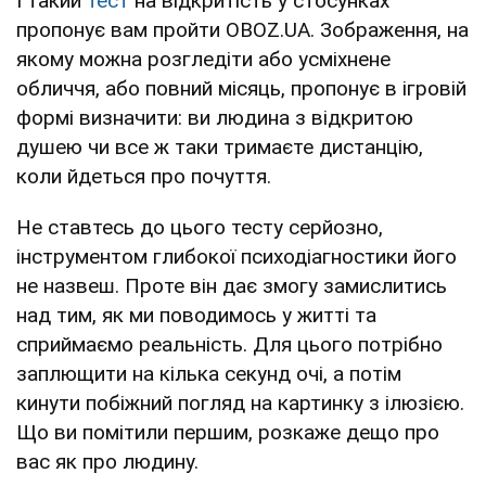
І такий
тест
на відкритість у стосунках
пропонує вам пройти OBOZ.UA. Зображення, на
якому можна розгледіти або усміхнене
обличчя, або повний місяць, пропонує в ігровій
формі визначити: ви людина з відкритою
душею чи все ж таки тримаєте дистанцію,
коли йдеться про почуття.
Не ставтесь до цього тесту серйозно,
інструментом глибокої психодіагностики його
не назвеш. Проте він дає змогу замислитись
над тим, як ми поводимось у житті та
сприймаємо реальність. Для цього потрібно
заплющити на кілька секунд очі, а потім
кинути побіжний погляд на картинку з ілюзією.
Що ви помітили першим, розкаже дещо про
вас як про людину.