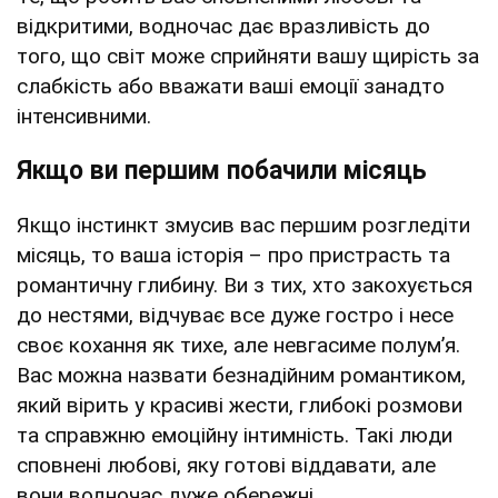
відкритими, водночас дає вразливість до
того, що світ може сприйняти вашу щирість за
слабкість або вважати ваші емоції занадто
інтенсивними.
Якщо ви першим побачили місяць
Якщо інстинкт змусив вас першим розгледіти
місяць, то ваша історія – про пристрасть та
романтичну глибину. Ви з тих, хто закохується
до нестями, відчуває все дуже гостро і несе
своє кохання як тихе, але невгасиме полум’я.
Вас можна назвати безнадійним романтиком,
який вірить у красиві жести, глибокі розмови
та справжню емоційну інтимність. Такі люди
сповнені любові, яку готові віддавати, але
вони водночас дуже обережні.