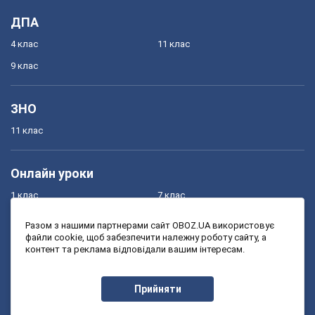
ДПА
4 клас
11 клас
9 клас
ЗНО
11 клас
Онлайн уроки
1 клас
7 клас
2 клас
8 клас
Разом з нашими партнерами сайт OBOZ.UA використовує
файли cookie, щоб забезпечити належну роботу сайту, а
3 клас
9 клас
контент та реклама відповідали вашим інтересам.
4 клас
10 клас
5 клас
11 клас
Прийняти
6 клас