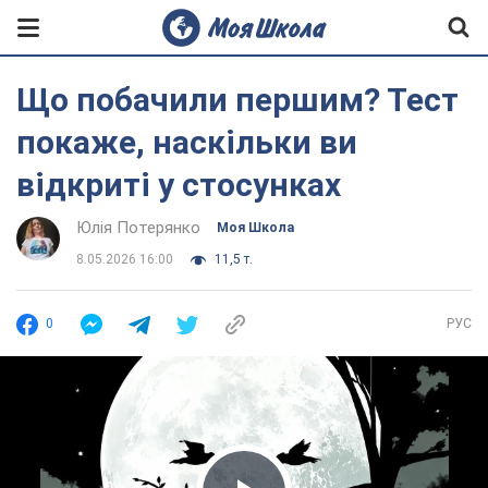
Що побачили першим? Тест
покаже, наскільки ви
відкриті у стосунках
Юлія Потерянко
Моя Школа
8.05.2026 16:00
11,5 т.
0
РУС