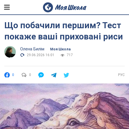
Що побачили першим? Тест
покаже ваші приховані риси
Олена Билім
Моя Школа
29.06.2026 16:01
717
0
0
РУС