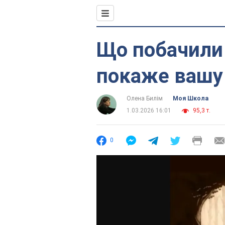
Що побачили
покаже вашу 
Олена Билім
Моя Школа
1.03.2026 16:01
95,3 т.
0