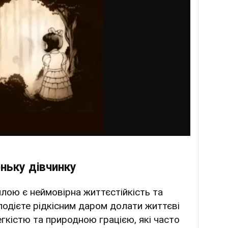
ньку дівчинку
ою є неймовірна життєстійкість та
лодієте рідкісним даром долати життєві
кістю та природною грацією, які часто