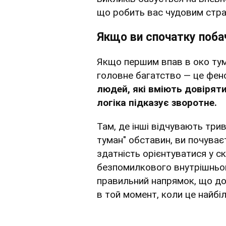
що робить вас чудовим стра
Якщо ви спочатку поба
Якщо першим впав в око тум
головне багатство — це фено
людей, які вміють довіряти
логіка підказує зворотне.
Там, де інші відчувають три
туман" обставин, ви почува
здатність орієнтуватися у с
безпомилкового внутрішньог
правильний напрямок, що до
в той момент, коли це найбі