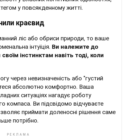
тегом у повсякденному житті.
чили краєвид
анний ліс або обриси природи, то ваше
менальна інтуїція.
Ви належите до
 своїм інстинктам навіть тоді, коли
вогу через невизначеність або "густий
єтеся абсолютно комфортно. Ваша
кладних ситуаціях нагадує роботу
о компаса. Ви підсвідомо відчуваєте
зволяє приймати доленосні рішення саме
льше потрібно.