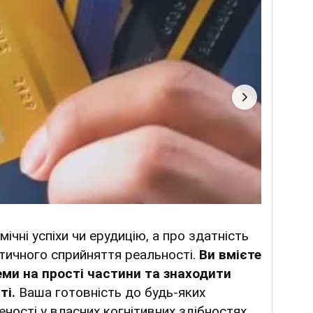
чні успіхи чи ерудицію, а про здатність
итичного сприйняття реальності.
Ви вмієте
ми на прості частини та знаходити
ті.
Ваша готовність до будь-яких
еності у власних когнітивних здібностях,