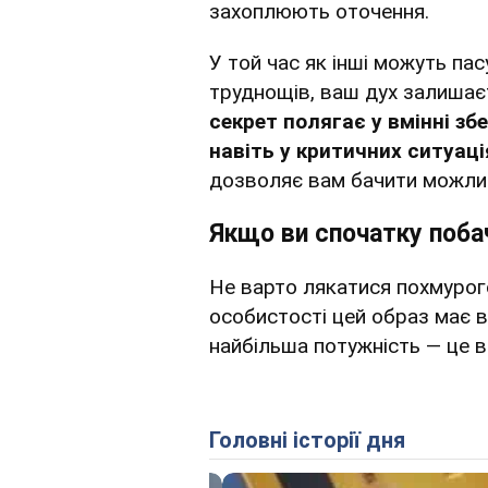
захоплюють оточення.
У той час як інші можуть па
труднощів, ваш дух залишаєт
секрет полягає у вмінні зб
навіть у критичних ситуаці
дозволяє вам бачити можливо
Якщо ви спочатку поба
Не варто лякатися похмурого
особистості цей образ має 
найбільша потужність — це в
Головні історії дня