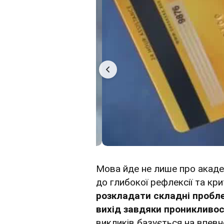
Мова йде не лише про академі
до глибокої рефлексії та кр
розкладати складні пробле
вихід завдяки проникливос
викликів базується на впевн