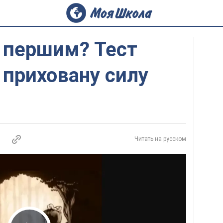
 першим? Тест
приховану силу
Читать на русском