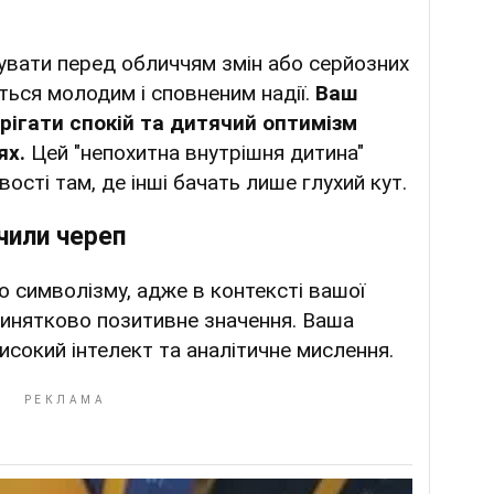
сувати перед обличчям змін або серйозних
ься молодим і сповненим надії.
Ваш
ерігати спокій та дитячий оптимізм
ях.
Цей "непохитна внутрішня дитина"
сті там, де інші бачать лише глухий кут.
чили череп
 символізму, адже в контексті вашої
винятково позитивне значення. Ваша
исокий інтелект та аналітичне мислення.