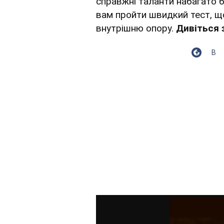
справжні таланти набагато б
вам пройти швидкий тест, щ
внутрішню опору.
Дивіться 
В