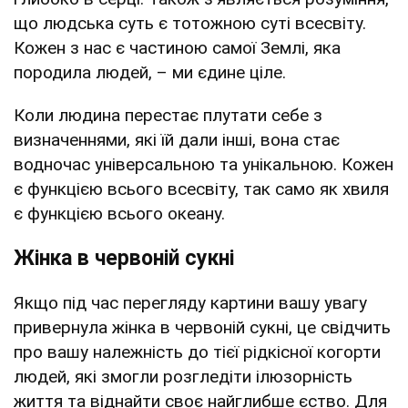
що людська суть є тотожною суті всесвіту.
Кожен з нас є частиною самої Землі, яка
породила людей, – ми єдине ціле.
Коли людина перестає плутати себе з
визначеннями, які їй дали інші, вона стає
водночас універсальною та унікальною. Кожен
є функцією всього всесвіту, так само як хвиля
є функцією всього океану.
Жінка в червоній сукні
Якщо під час перегляду картини вашу увагу
привернула жінка в червоній сукні, це свідчить
про вашу належність до тієї рідкісної когорти
людей, які змогли розгледіти ілюзорність
життя та віднайти своє найглибше єство. Для