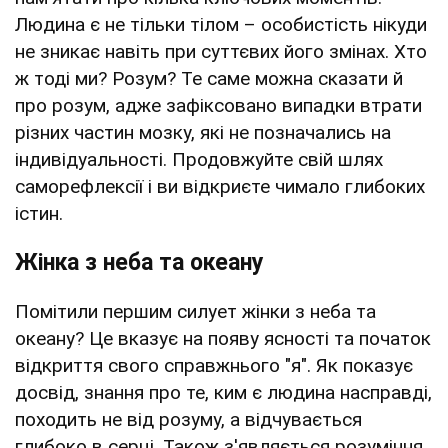
Людина є не тільки тілом – особистість нікуди
не зникає навіть при суттєвих його змінах. Хто
ж тоді ми? Розум? Те саме можна сказати й
про розум, адже зафіксовано випадки втрати
різних частин мозку, які не позначались на
індивідуальності. Продовжуйте свій шлях
саморефлексії і ви відкриєте чимало глибоких
істин.
Жінка з неба та океану
Помітили першим силует жінки з неба та
океану? Це вказує на появу ясності та початок
відкриття свого справжнього "я". Як показує
досвід, знання про те, ким є людина насправді,
походить не від розуму, а відчувається
глибоко в серці. Також з'являється розуміння,