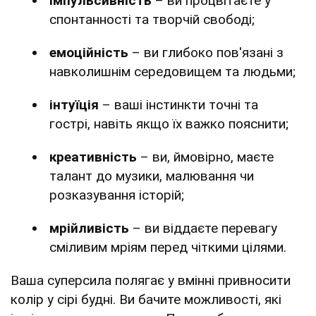
імпульсивність
– ви процвітаєте у
спонтанності та творчій свободі;
емоційність
– ви глибоко пов'язані з
навколишнім середовищем та людьми;
інтуїція
– ваші інстинкти точні та
гострі, навіть якщо їх важко пояснити;
креативність
– ви, ймовірно, маєте
талант до музики, малювання чи
розказування історій;
мрійливість
– ви віддаєте перевагу
сміливим мріям перед чіткими цілями.
Ваша суперсила полягає у вмінні привносити
колір у сірі будні. Ви бачите можливості, які