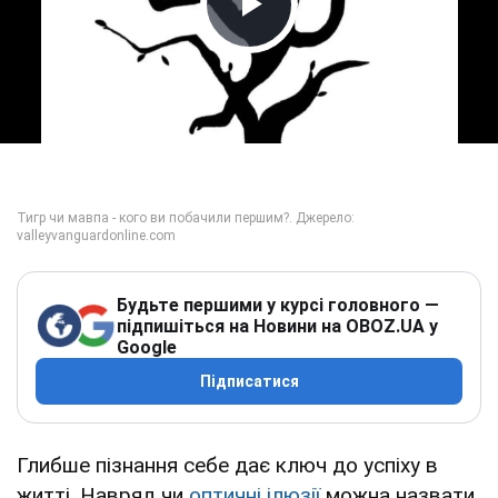
Play Video
Будьте першими у курсі головного —
підпишіться на Новини на OBOZ.UA у
Google
Підписатися
Глибше пізнання себе дає ключ до успіху в
житті. Навряд чи
оптичні ілюзії
можна назвати