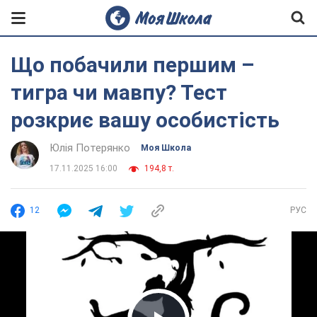
Що побачили першим –
тигра чи мавпу? Тест
розкриє вашу особистість
Юлія Потерянко
Моя Школа
17.11.2025 16:00
194,8 т.
12
РУС