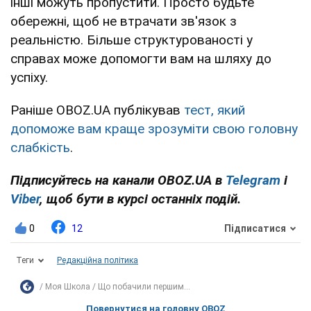
інші можуть пропустити. Просто будьте
обережні, щоб не втрачати зв'язок з
реальністю. Більше структурованості у
справах може допомогти вам на шляху до
успіху.
Раніше OBOZ.UA публікував
тест, який
допоможе вам краще зрозуміти свою головну
слабкість
.
Підписуйтесь на канали OBOZ.UA в
Telegram
і
Viber
, щоб бути в курсі останніх подій.
0
12
Підписатися
Теги
Редакційна політика
Моя Школа
Що побачили першим...
Повернутися на головну OBOZ