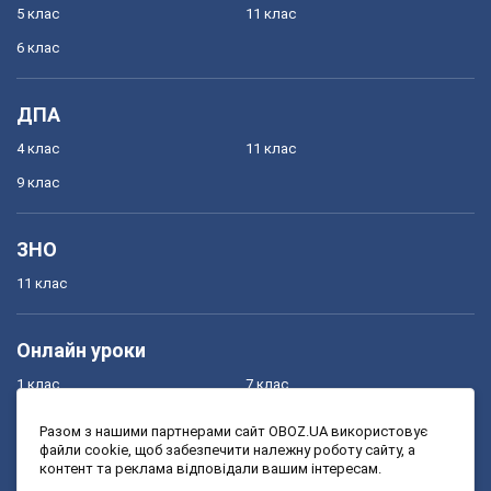
5 клас
11 клас
6 клас
ДПА
4 клас
11 клас
9 клас
ЗНО
11 клас
Онлайн уроки
1 клас
7 клас
2 клас
8 клас
Разом з нашими партнерами сайт OBOZ.UA використовує
файли cookie, щоб забезпечити належну роботу сайту, а
3 клас
9 клас
контент та реклама відповідали вашим інтересам.
4 клас
10 клас