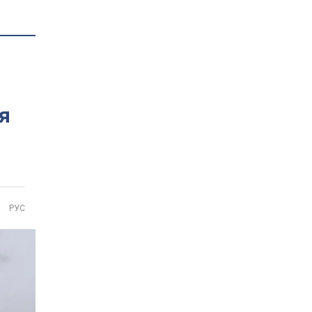
я
РУС