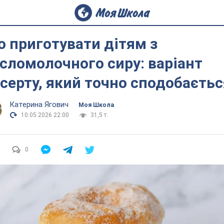
 приготувати дітям з
сломолочного сиру: варіант
серту, який точно сподобаєтьс
Катерина Ягович
Моя Школа
10.05.2026 22:00
31,5 т.
0