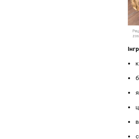
Інг
к
б
я
ц
в
с