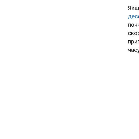
Якщ
дес
пон
ско
при
час