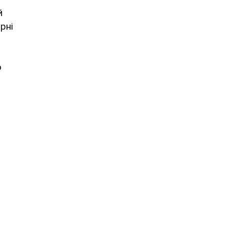
й
рні
о