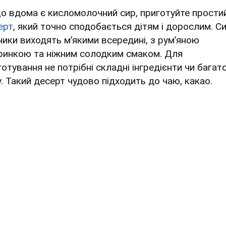
о вдома є кисломолочний сир, приготуйте прости
ерт
, який точно сподобається дітям і дорослим. Си
чики виходять м’якими всередині, з рум’яною
ринкою та ніжним солодким смаком. Для
готування не потрібні складні інгредієнти чи багат
у. Такий десерт чудово підходить до чаю, какао.