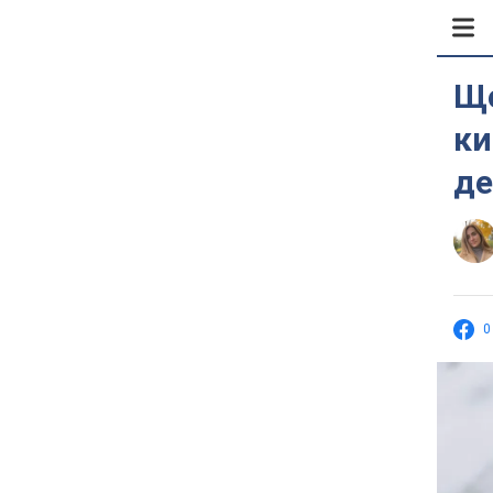
Що
ки
де
0