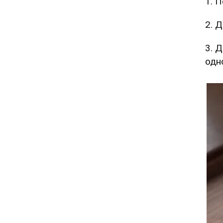
1. 
2. Д
3. 
одно