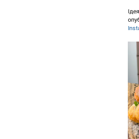
Іде
опу
Ins