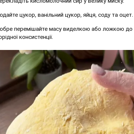
Перекладіть кисломолочний сир у велику миску.
одайте цукор, ванільний цукор, яйця, соду та оцет.
Добре перемішайте масу виделкою або ложкою до
рідної консистенції.