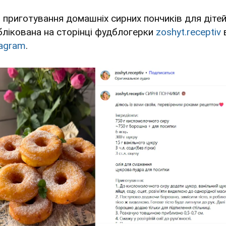
я приготування домашніх сирних пончиків для діте
блікована на сторінці фудблогерки
zoshyt.receptiv
tagram
.