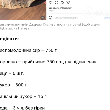
редієнти:
исломолочний сир – 750 г
орошно – приблизно 750 г + для підпилення
йця – 6 шт.
укор – 300 г
анільний цукор – 15 г
ода – 3 ч.л. без гірки