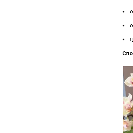
о
о
ц
Спо