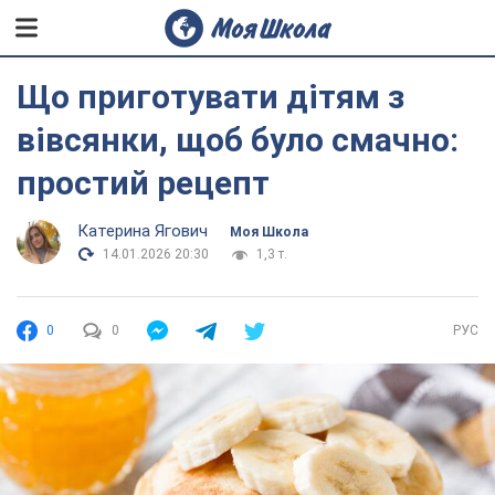
Що приготувати дітям з
вівсянки, щоб було смачно:
простий рецепт
Катерина Ягович
Моя Школа
14.01.2026 20:30
1,3 т.
0
0
РУС