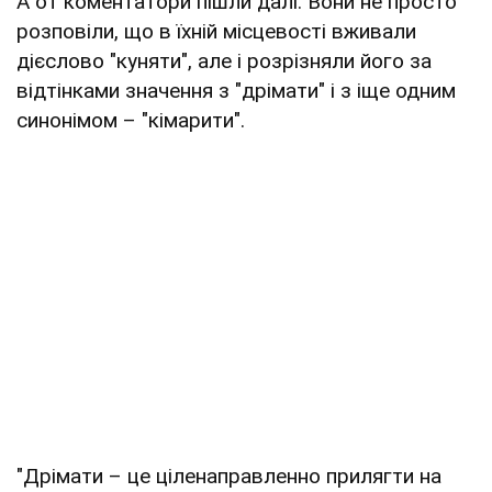
А от коментатори пішли далі. Вони не просто
розповіли, що в їхній місцевості вживали
дієслово "куняти", але і розрізняли його за
відтінками значення з "дрімати" і з іще одним
синонімом – "кімарити".
"Дрімати – це ціленаправленно прилягти на