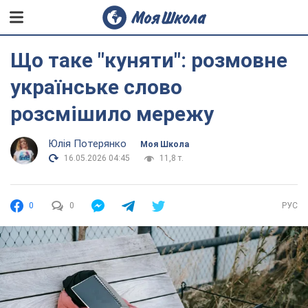
Що таке "куняти": розмовне
українське слово
розсмішило мережу
Юлія Потерянко
Моя Школа
16.05.2026 04:45
11,8 т.
0
0
РУС