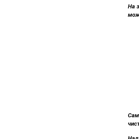
На з
мож
Сам
чис
Над