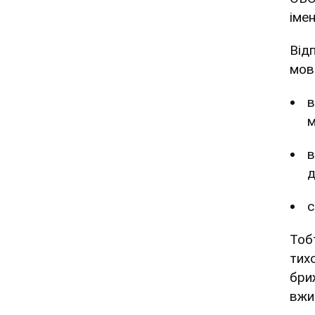
імен
Від
мов
в
м
в
д
с
Тоб
тих
бриж
вжи