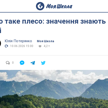
 таке плесо: значення знають
і
Юлія Потерянко
Моя Школа
10.06.2026 15:00
4,2 т.
0