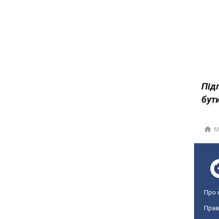
Під
бути
М
Про 
Прав