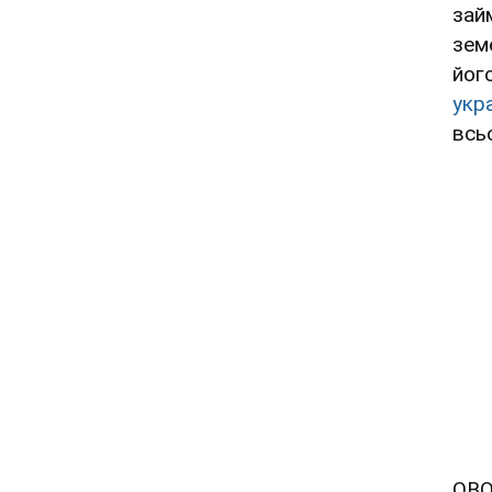
зай
зем
йог
укра
всь
OBO