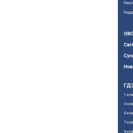
Рекл
Реда
OBO
Сві
Сус
Нов
ГД
1 кл
3 кл
5 кл
7 кл
9 кл