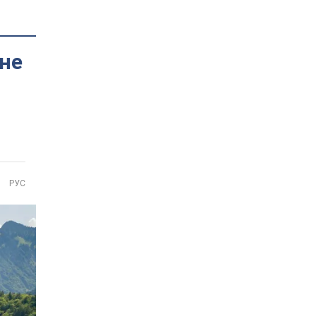
 не
РУС