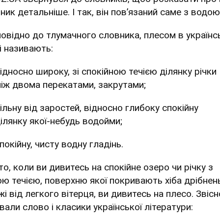
ник детальніше. І так, він пов’язаний саме з водою
повідно до тлумачного словника, плесом в українс
і називають:
ідносно широку, зі спокійною течією ділянку річки
іж двома перекатами, закрутами;
ільну від заростей, відносно глибоку спокійну
ілянку якої-небудь водойми;
покійну, чисту водну гладінь.
то, коли ви дивитесь на спокійне озеро чи річку з
ою течією, поверхню якої покривають хіба дрібнен
і від легкого вітерця, ви дивитесь на плесо. Звісн
вали слово і класики української літератури: