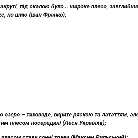
акруті, під скалою було... широке плесо, завглибшк
е, по шию (Іван Франко);
о озеро – тиховоде, вкрите ряскою та лататтям, але
тим плесом посередині (Леся Українка);
 плесом ставу сонні трави (Максим Рильський);