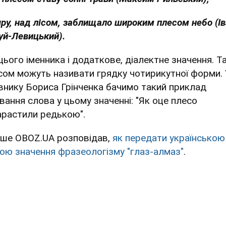
яру, над лісом, заблищало широким плесом небо (І
уй-Левицький).
 цього іменника і додаткове, діалектне значення. Т
сом можуть називати грядку чотирикутної форми.
внику Бориса Грінченка бачимо такий приклад
вання слова у цьому значенні: "Як оце плесо
арастили редькою".
іше OBOZ.UA розповідав,
як передати українською
ою значення фразеологізму "глаз-алмаз"
.