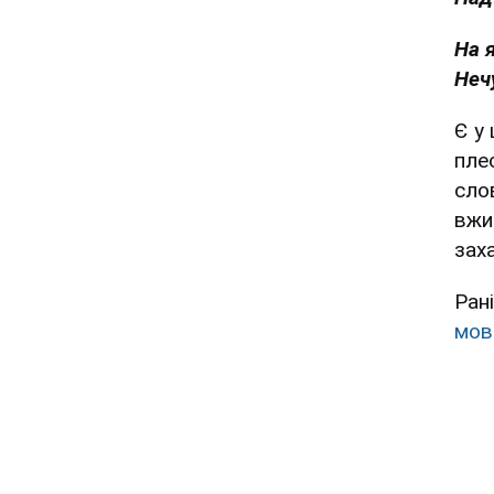
На 
Неч
Є у
пле
сло
вжи
зах
Ран
мов