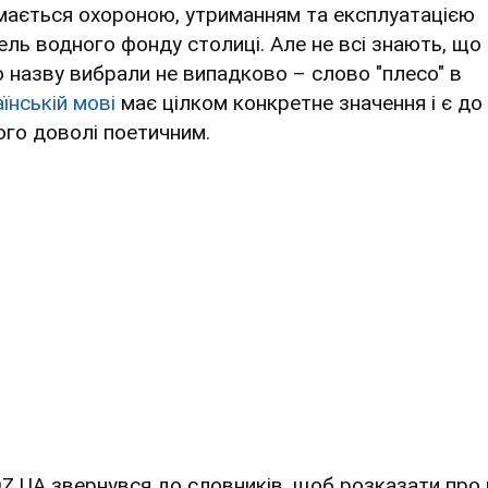
мається охороною, утриманням та експлуатацією
ель водного фонду столиці. Але не всі знають, що
о назву вибрали не випадково – слово "плесо" в
їнській мові
має цілком конкретне значення і є до
ого доволі поетичним.
Z.UA звернувся до словників, щоб розказати про 