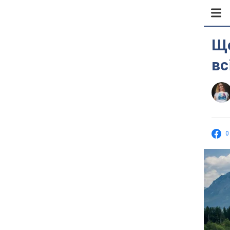
Що
вс
0