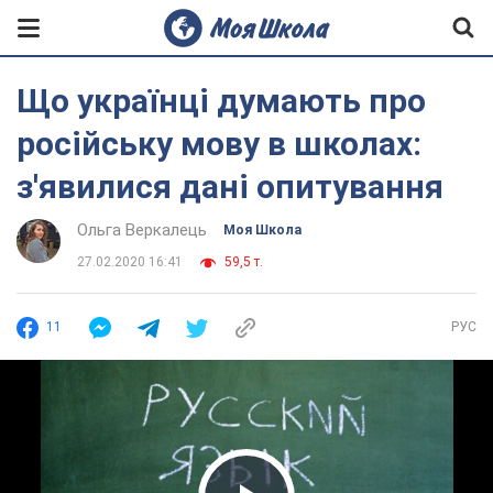
Що українці думають про
російську мову в школах:
з'явилися дані опитування
Ольга Веркалець
Моя Школа
27.02.2020 16:41
59,5 т.
11
РУС