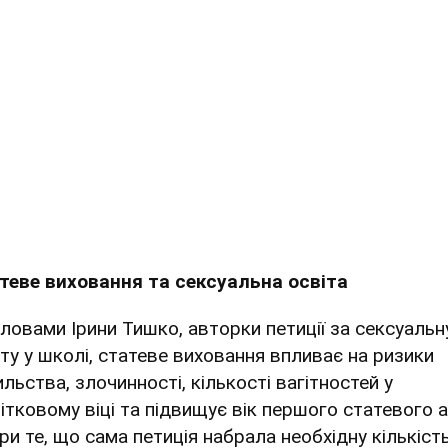
теве виховання та сексуальна освіта
словами Ірини Тишко, авторки петиції за сексуальн
іту у школі, статеве виховання впливає на ризики
льства, злочинності, кількості вагітностей у
літковому віці та підвищує вік першого статевого а
ри те, що сама петиція набрала необхідну кількіст