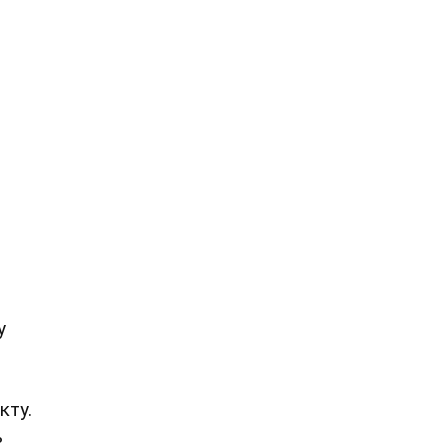
у
кту.
ь