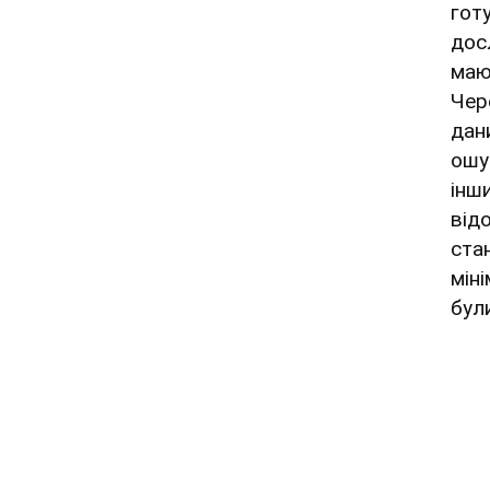
гот
досл
маю
Чер
дан
ошук
інш
від
ста
мін
бул