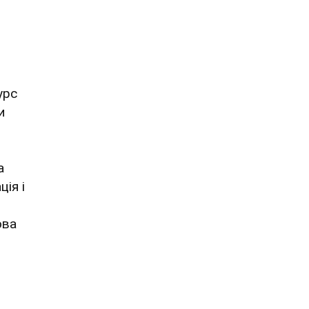
урс
и
а
ія і
ова