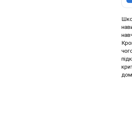
Шко
нав
нав
Кро
чог
під
кри
дом