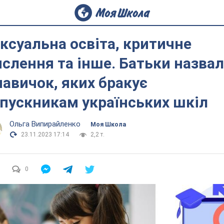
ксуальна освіта, критичне
слення та інше. Батьки назва
навичок, яких бракує
пускникам українських шкіл
Ольга Випирайленко
Моя Школа
23.11.2023 17:14
2,2 т.
0