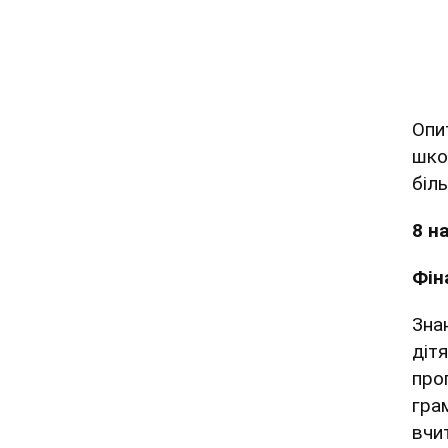
Опи
шко
біл
8 н
Фін
Знан
діт
про
гра
вчи