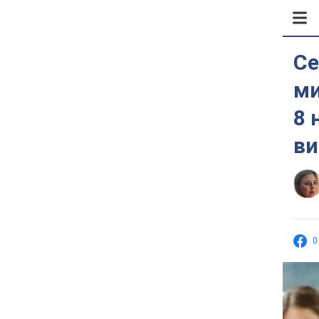
Се
ми
8 
ви
0