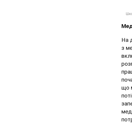
Мед
На 
з м
вкл
роз
пра
поч
що 
пот
зап
мед
пот