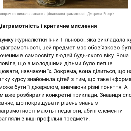
іаграмотність і критичне мислення
думку журналістки Інни Тільнової, яка викладала к
едіаграмотності, цей предмет має обовʼязково бут
юченим в самоосвіту людей будь-якого віку. Вона
повіла, що з молодшими дітьми було легше
цювати, навчаючи їх. Зокрема, вона ділиться, що н
атку курсу знайомила дітей з тим, що таке інформац
може бути її джерелом, вивчаючи різні поняття. А
ім вже розбирали конкретні приклади. Знавиця сл
евняє, що покращувати рівень знань з
іаграмотності мають і педагоги, аби її елементи
рапляли в інші профільні предмети.