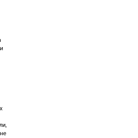
а
ми
х
ли,
 не