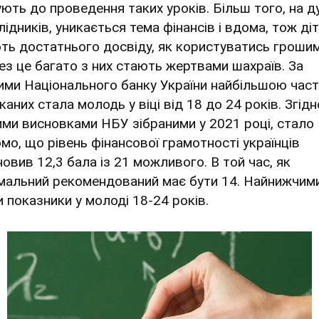
ують до проведення таких уроків. Більш того, на д
ідників, уникається тема фінансів і вдома, тож діт
ть достатнього досвіду, як користуватись грошим
ез це багато з них стають жертвами шахраїв. За
ими Національного банку України найбільшою час
аних стала молодь у віці від 18 до 24 років. Згідн
ими висновками НБУ зібраними у 2021 році, стало
омо, що рівень фінансової грамотності українців
новив 12,3 бала із 21 можливого. В той час, як
імальний рекомендований має бути 14. Найнижчим
и показники у молоді 18-24 років.