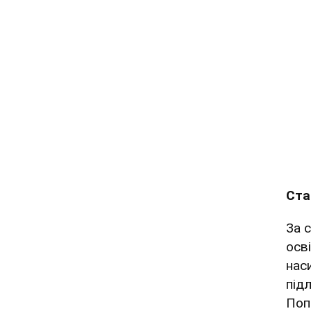
Ста
За 
осв
наси
під
Поп