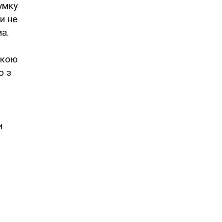
умку
и не
а.
ткою
о з
и