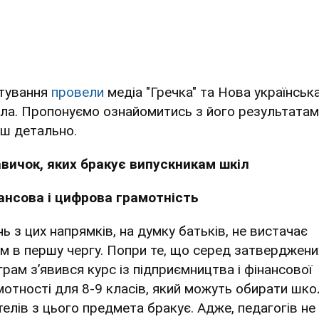
тування
провели
медіа "Гречка" та Нова українськ
ла. Пропонуємо ознайомитись з його результата
ьш детально.
авичок, яких бракує випускникам шкіл
ансова і цифрова грамотність
ь з цих напрямків, на думку батьків, не вистачає
ям в першу чергу. Попри те, що серед затверджени
грам зʼявився курс із підприємництва і фінансової
мотності для 8-9 класів, який можуть обирати шко
телів з цього предмета бракує. Адже, педагогів не