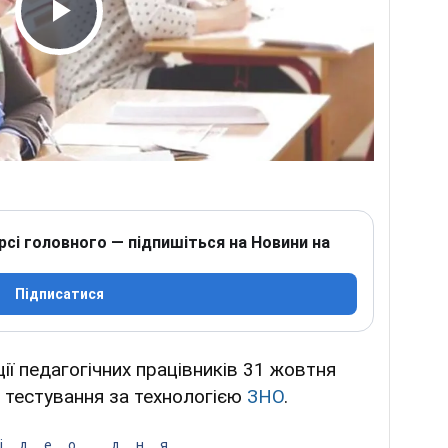
Play Video
рсі головного — підпишіться на Новини на
Підписатися
ії педагогічних працівників 31 жовтня
 тестування за технологією
ЗНО
.
ідео дня