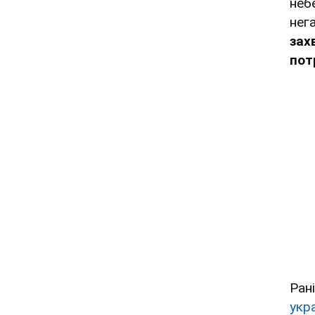
неб
нег
зах
пот
Ран
укра