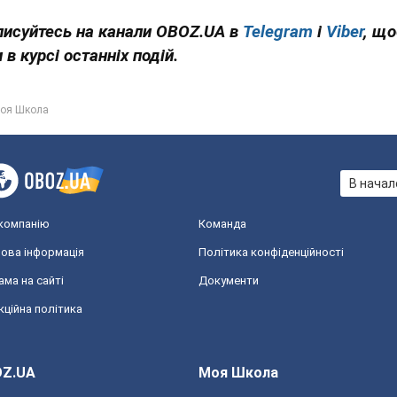
писуйтесь на канали OBOZ.UA в
Telegram
і
Viber
, щ
 в курсі останніх подій.
оя Школа
В начал
компанію
Команда
ова інформація
Політика конфіденційності
ама на сайті
Документи
кційна політика
Z.UA
Моя Школа