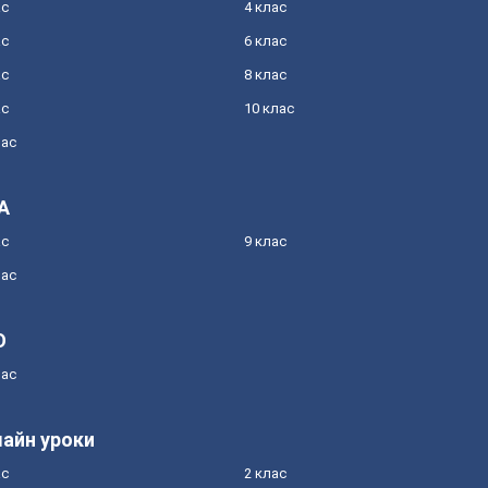
ас
4 клас
ас
6 клас
ас
8 клас
ас
10 клас
лас
А
ас
9 клас
лас
О
лас
айн уроки
ас
2 клас