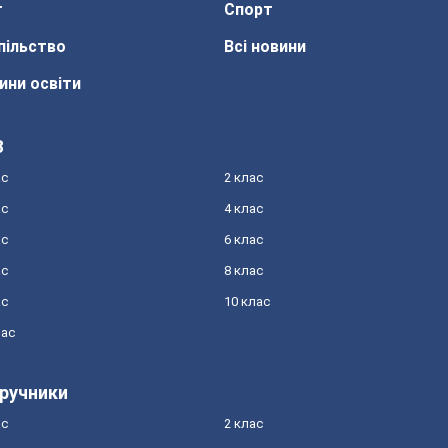
т
Спорт
пільство
Всі новини
ини освіти
З
ас
2 клас
ас
4 клас
ас
6 клас
ас
8 клас
ас
10 клас
лас
ручники
ас
2 клас