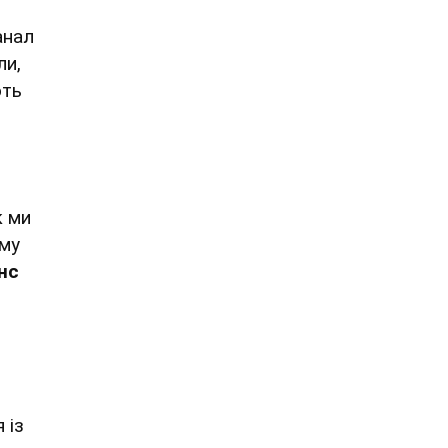
анал
ли,
ють
к ми
ому
нс
 із