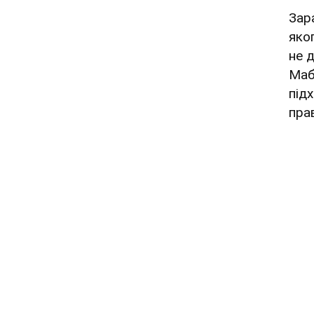
Зара
яко
не 
Маб
під
пра