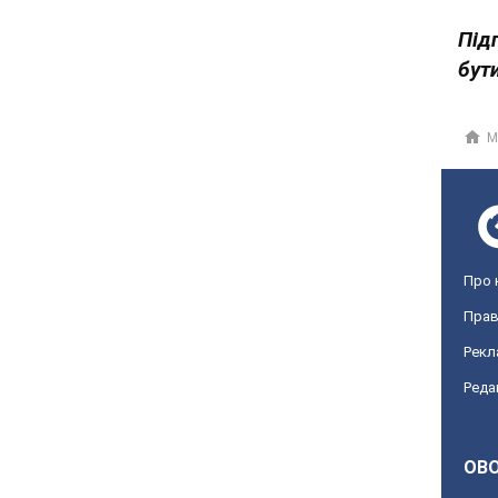
Під
бути
М
Про 
Прав
Рекл
Реда
OBO