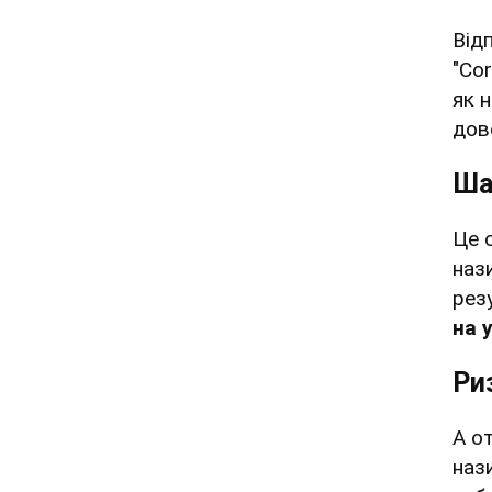
Від
"Co
як 
дово
Ша
Це 
наз
рез
на 
Ри
А о
наз