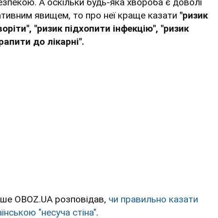
езпекою. А оскільки будь-яка хвороба є доволі
ативним явищем, то про неї краще казати
"ризик
воріти", "ризик підхопити інфекцію", "ризик
рапити до лікарні".
іше OBOZ.UA розповідав,
чи правильно казати
їнською "несуча стіна"
.