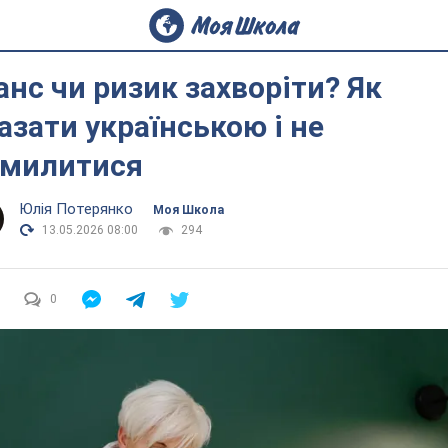
нс чи ризик захворіти? Як
азати українською і не
милитися
Юлія Потерянко
Моя Школа
13.05.2026 08:00
294
0