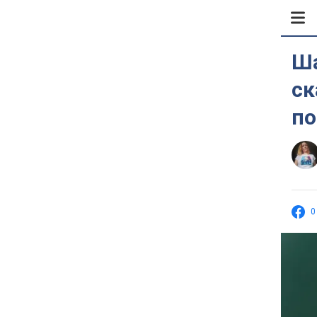
Ша
ск
по
0