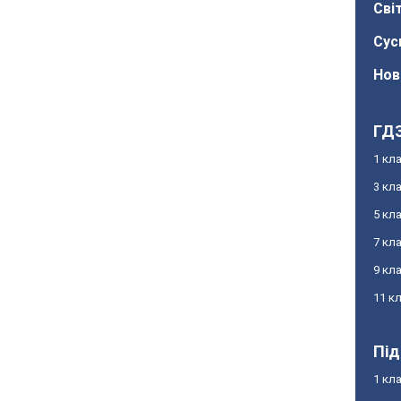
Сві
Сус
Нов
ГД
1 кл
3 кл
5 кл
7 кл
9 кл
11 к
Під
1 кл