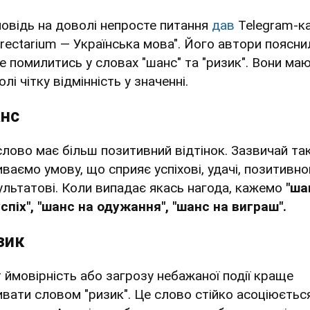
повідь на доволі непросте питання
дав
Telegram-к
rrectarium — Українська мова". Його автори поясни
не помилитись у словах "шанс" та "ризик". Вони ма
лі чітку відмінність у значенні.
нс
слово має більш позитивний відтінок. Зазвичай та
иваємо умову, що сприяє успіхові, удачі, позитивн
ультатові. Коли випадає якась нагода, кажемо
"ша
успіх", "шанс на одужання", "шанс на виграш".
зик
т ймовірність або загрозу небажаної події краще
ивати словом "ризик". Це слово стійко асоціюється