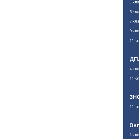
3 кл
5 кл
7 кл
9 кл
11 к
ДП
4 кл
11 к
ЗН
11 к
Онл
1 кл