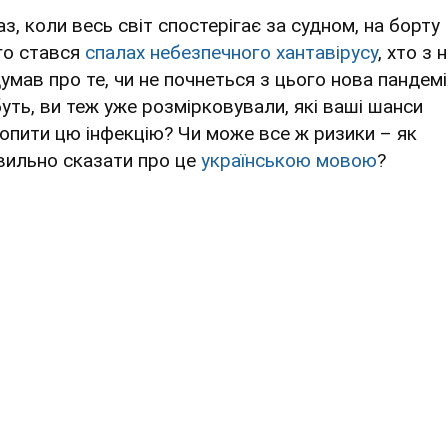
з, коли весь світ спостерігає за судном, на борту
го стався
спалах небезпечного хантавірусу
, хто з 
думав про те, чи не почнеться з цього нова пандемі
уть, ви теж уже розмірковували, які ваші шанси
хопити цю інфекцію? Чи може все ж ризики – як
вильно сказати про це
українською мовою
?