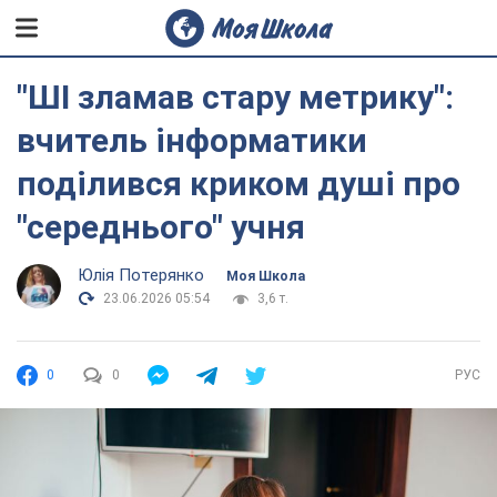
"ШІ зламав стару метрику":
вчитель інформатики
поділився криком душі про
"середнього" учня
Юлія Потерянко
Моя Школа
23.06.2026 05:54
3,6 т.
0
0
РУС