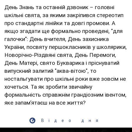
День Знань та останній дзвоник – головні
шкільні свята, за якими закріпився стереотип
про стандартні лінійки та довгі промови. А
якщо згадати ще формально проведені, "для
галочки": День вчителя, День захисника
України, посвяту першокласників у школярики,
Новорічно-Різдвяні свята, День Перемоги,
День Матері, свято Букварика і пріснуватий
випускний залитий "аква-вітою", то
ностальгувати про шкільні роки вже зовсім не
хочеться. Та як зробити звичайну
формальність справжнім грандіозним івентом,
яке запам’ятаєш на все життя?
Відео дня