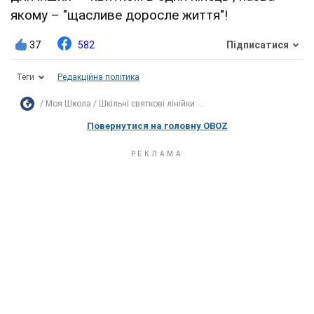
якому – "щасливе доросле життя"!
37
582
Підписатися
Теги
Редакційна політика
Моя Школа
Шкільні святкові лінійки:...
Повернутися на головну OBOZ