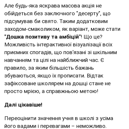
Але будь-яка яскрава масова акція не
обійдеться без заключного "десерту", що
підсумував би свято. Таким додатковим
заходом-смаколиком, як варіант, може стати
"Дошка позитиву та амбіцій"
! Що це?
Можливість інтерактивної візуалізації всіх
приємних спогадів, що пов’язані зі шкільним
навчанням та цілі на найближчий час. Є
правило, за яким більшість бажань
збуваються, якщо їх прописати. Відтак
зафіксоване школярем на дошці стане не
просто мрією, а справжньою метою!
Далі цікавіше!
Переоцінити значення учня в школі з усіма
його вадами і перевагами – неможливо.