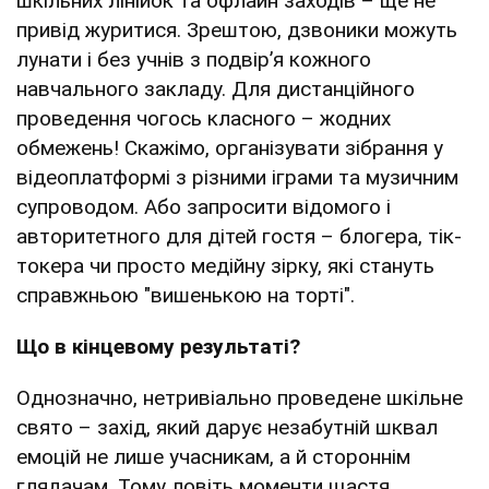
шкільних лінійок та офлайн заходів – ще не
привід журитися. Зрештою, дзвоники можуть
лунати і без учнів з подвір’я кожного
навчального закладу. Для дистанційного
проведення чогось класного – жодних
обмежень! Скажімо, організувати зібрання у
відеоплатформі з різними іграми та музичним
супроводом. Або запросити відомого і
авторитетного для дітей гостя – блогера, тік-
токера чи просто медійну зірку, які стануть
справжньою "вишенькою на торті".
Що в кінцевому результаті?
Однозначно, нетривіально проведене шкільне
свято – захід, який дарує незабутній шквал
емоцій не лише учасникам, а й стороннім
глядачам. Тому ловіть моменти щастя