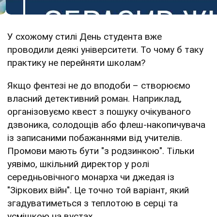
У схожому стилі День студента вже
проводили деякі університети. То чому б таку
практику не перейняти школам?
Якщо фентезі не до вподоби – створюємо
власний детективний роман. Наприклад,
організовуємо квест з пошуку очікуваного
дзвоника, солодощів або флеш-накопичувача
із записаними побажаннями від учителів.
Промови мають бути "з родзинкою". Тільки
уявімо, шкільний директор у ролі
середньовічного монарха чи джедая із
"Зіркових війн". Це точно той варіант, який
згадуватиметься з теплотою в серці та
усмішкою на вустах.