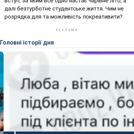
вступ, за яким все одно настає чарівне літо, а
далі безтурботне студентське життя. Чим не
розрядка для та можливість покреативити?
Головні історії дня