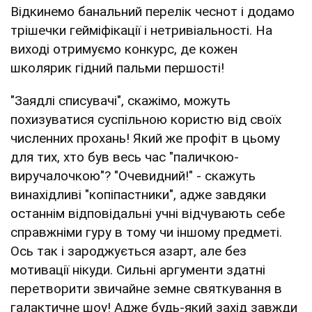
Відкинемо банальний перелік чеснот і додамо
трішечки гейміфікації і нетривіальності. На
виході отримуємо конкурс, де кожен
школярик гідний пальми першості!
"Заядлі списувачі", скажімо, можуть
похизуватися суспільною користю від своїх
численних прохань! Який же профіт в цьому
для тих, хто був весь час "паличкою-
виручалочкою"? "Очевидний!" - скажуть
винахідливі "копіпастники", адже завдяки
останнім відповідальні учні відчувають себе
справжніми гуру в тому чи іншому предметі.
Ось так і зароджується азарт, але без
мотивації нікуди. Сильні аргументи здатні
перетворити звичайне земне святкування в
галактичне шоу! Адже будь-який захід завжди