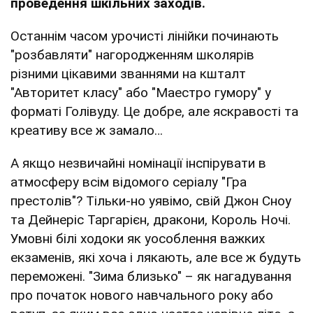
проведення шкільних заходів.
Останнім часом урочисті лінійки починають
"розбавляти" нагородженням школярів
різними цікавими званнями на кшталт
"Авторитет класу" або "Маестро гумору" у
форматі Голівуду. Це добре, але яскравості та
креативу все ж замало…
А якщо незвичайні номінації інспірувати в
атмосферу всім відомого серіалу "Гра
престолів"? Тільки-но уявімо, свій Джон Сноу
та Дейнеріс Таргарієн, дракони, Король Ночі.
Умовні білі ходоки як уособлення важких
екзаменів, які хоча і лякають, але все ж будуть
переможені. "Зима близько" – як нагадування
про початок нового навчального року або