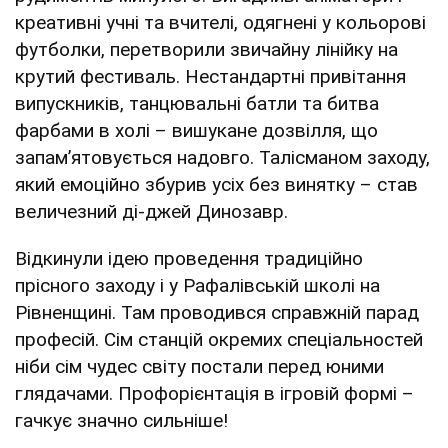
креативні учні та вчителі, одягнені у кольорові
футболки, перетворили звичайну лінійку на
крутий фестиваль. Нестандартні привітання
випускників, танцювальні батли та битва
фарбами в холі – вишукане дозвілля, що
запам’ятовується надовго. Талісманом заходу,
який емоційно збурив усіх без винятку – став
величезний ді-джей Динозавр.
Відкинули ідею проведення традиційно
прісного заходу і у Рафалівській школі на
Рівненщині. Там проводився справжній парад
професій. Сім станцій окремих спеціальностей
ніби сім чудес світу постали перед юними
глядачами. Профорієнтація в ігровій формі –
гачкує значно сильніше!