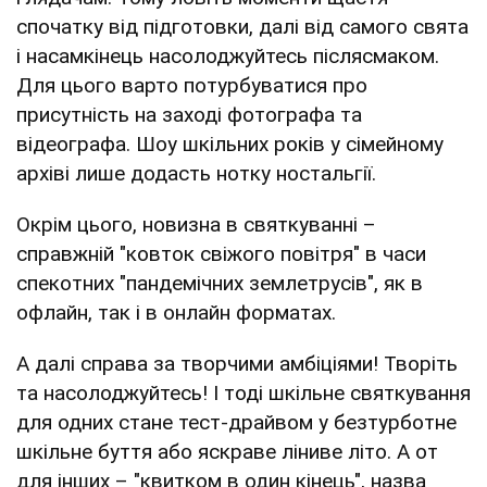
спочатку від підготовки, далі від самого свята
і насамкінець насолоджуйтесь післясмаком.
Для цього варто потурбуватися про
присутність на заході фотографа та
відеографа. Шоу шкільних років у сімейному
архіві лише додасть нотку ностальгії.
Окрім цього, новизна в святкуванні –
справжній "ковток свіжого повітря" в часи
спекотних "пандемічних землетрусів", як в
офлайн, так і в онлайн форматах.
А далі справа за творчими амбіціями! Творіть
та насолоджуйтесь! І тоді шкільне святкування
для одних стане тест-драйвом у безтурботне
шкільне буття або яскраве ліниве літо. А от
для інших – "квитком в один кінець", назва